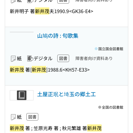
新井明子 著
新井茂
夫
1990.9
<GK36-E4>
山鳩の詩 : 句歌集
国立国会図書館
紙
デジタル
図書
障害者向け資料あり
新井茂
著
[
新井茂
]
1988.6
<KH57-E33>
土屋正珉と埼玉の郷土工
全国の図書館
紙
図書
新井茂
著 ; 笠原光寿 著 ; 秋元繁雄 著
新井茂