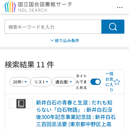
メニ
本文へ移動
検索
絞り込み条件
検索結果 11 件
一括
タイト
お気
ルでま
に入
とめる
り
新井白石の青春と生涯 : だれも知
らない「白石物語」 : 新井白石没
後300年記念事業記念誌 : 新井白石
三百回忌法要 (東京都中野区上高