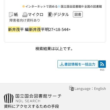
インターネットで読める
国立国会図書館
全国の図書館
紙
マイクロ
デジタル
図書
障害者向け資料あり
新井茂
平 編
新井茂
平
明27
<18-544>
検索結果は以上です。
書誌情報を一括出力
RSS
RSS
Language：English
資料にアクセスするための手段