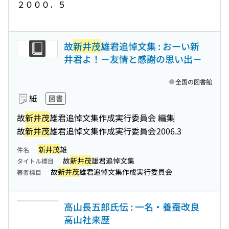
２０００．５
故
新井茂
雄君追悼文集 : おーい新
井君よ！－友情と感謝の思い出－
全国の図書館
紙
図書
故
新井茂
雄君追悼文集作成実行委員会 編集
故
新井茂
雄君追悼文集作成実行委員会
2006.3
新井茂
雄
件名
故
新井茂
雄君追悼文集
タイトル標目
故
新井茂
雄君追悼文集作成実行委員会
著者標目
高山長五郎氏伝 : 一名・養蚕改良
高山社来歴