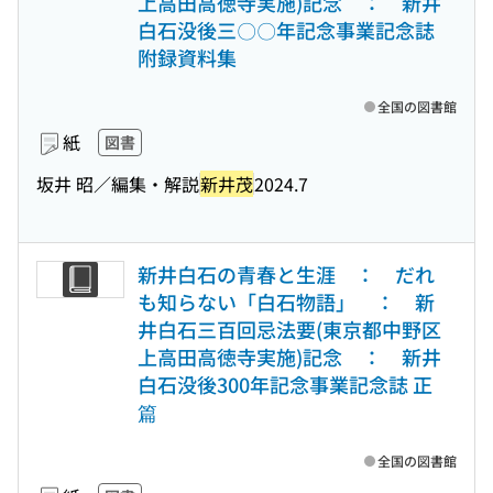
上高田高徳寺実施)記念 ： 新井
白石没後三〇〇年記念事業記念誌
附録資料集
全国の図書館
紙
図書
坂井 昭／編集・解説
新井茂
2024.7
新井白石の青春と生涯 ： だれ
も知らない「白石物語」 ： 新
井白石三百回忌法要(東京都中野区
上高田高徳寺実施)記念 ： 新井
白石没後300年記念事業記念誌 正
篇
全国の図書館