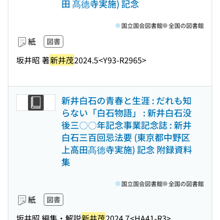
田 髙德寺実施) 記念
国立国会図書館
全国の図書館
紙
図書
坂井昭 著
新井茂
2024.5
<Y93-R2965>
新井白石の青春と生涯 : だれも知
らない「白石物語」 : 新井白石没
後三〇〇年記念事業記念誌 : 新井
白石三百回忌法要 (東京都中野区
上高田髙德寺実施) 記念 附録資料
集
国立国会図書館
全国の図書館
紙
図書
坂井昭 編集・解説
新井茂
2024.7
<HA41-R3>