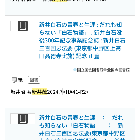
新井白石の青春と生涯 : だれも知
らない「白石物語」 : 新井白石没
後300年記念事業記念誌 : 新井白石
三百回忌法要 (東京都中野区上高
田髙德寺実施) 記念 正篇
国立国会図書館
全国の図書館
紙
図書
坂井昭 著
新井茂
2024.7
<HA41-R2>
新井白石の青春と生涯 ： だれ
も知らない「白石物語」 ： 新
井白石三百回忌法要(東京都中野区