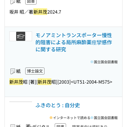
紙
図書
坂井 昭／著
新井茂
2024.7
モノアミントランスポーター慢性
的阻害による局所麻酔薬痙攣感作
に関する研究
国立国会図書館
紙
博士論文
新井茂
昭 [著]
[
新井茂
昭]
[2003]
<UT51-2004-M575>
ふきのとう : 自分史
インターネットで読める
国立国会図書館
紙
デジタル
図書
障害者向け資料あり