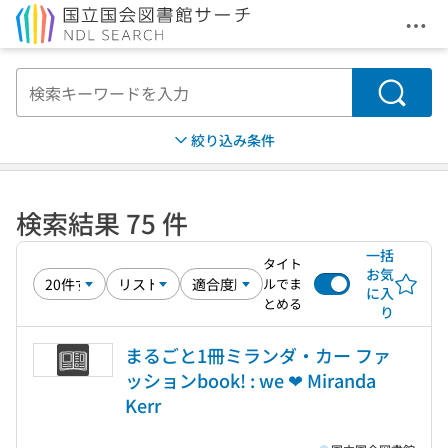
メニ
本文へ移動
検索
絞り込み条件
検索結果 75 件
一括
タイト
お気
ルでま
に入
とめる
り
まるごと1冊ミランダ・カー ファ
ッションbook! : we ❤ Miranda
Kerr