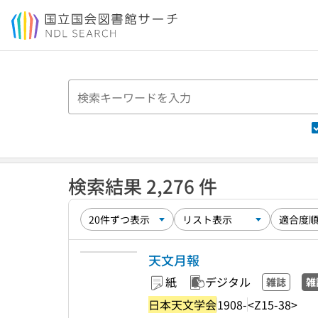
本文へ移動
検索結果 2,276 件
天文月報
紙
デジタル
雑誌
雑
日本天文学会
1908-
<Z15-38>