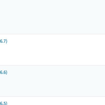
.7)
.6)
.5)