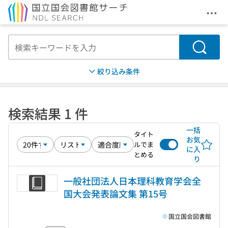
メニ
本文へ移動
検索
絞り込み条件
検索結果 1 件
一括
タイト
お気
ルでま
に入
とめる
り
一般社団法人日本理科教育学会全
国大会発表論文集 第15号
国立国会図書館