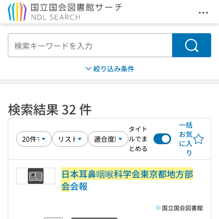
メニ
本文へ移動
検索
絞り込み条件
検索結果 32 件
一括
タイト
お気
ルでま
に入
とめる
り
日本耳鼻咽喉科学会東京都地方部
会
会報
国立国会図書館