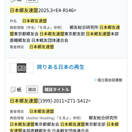
日本郷友連盟
2025.3
<E4-R146>
日本郷友連盟
件名
郷友総合研究所
日本郷友連
典拠情報（件名/「を見よ」参照）
盟
東京都郷友会
日本郷友連盟
東京都支部
日本郷友連盟
本部
直轄郷友会 日本戦友団体連合会
日本郷友連盟
著者標目
誇りある日本の再生
国立国会図書館
紙
雑誌
雑誌タイトル
日本郷友連盟
[1999]-2011
<Z71-S412>
日本郷友連盟
著者標目
郷友総合研究所
典拠情報（Author Heading/「を見よ」参照）
日本郷友連盟
東京都郷友会
日本郷友連盟
東京都支部
日本郷
友連盟
本部直轄郷友会 日本戦友団体連合会