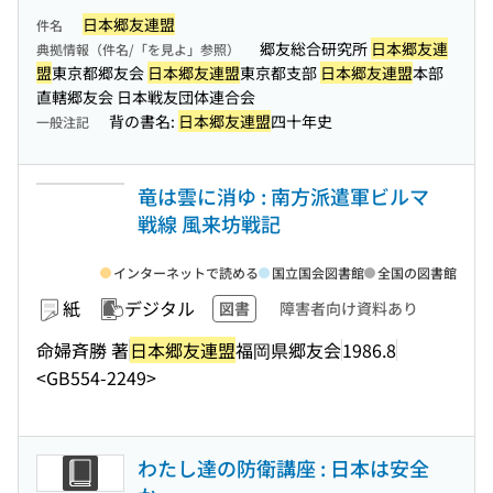
日本郷友連盟
件名
郷友総合研究所
日本郷友連
典拠情報（件名/「を見よ」参照）
盟
東京都郷友会
日本郷友連盟
東京都支部
日本郷友連盟
本部
直轄郷友会 日本戦友団体連合会
背の書名:
日本郷友連盟
四十年史
一般注記
竜は雲に消ゆ : 南方派遣軍ビルマ
戦線 風来坊戦記
インターネットで読める
国立国会図書館
全国の図書館
紙
デジタル
図書
障害者向け資料あり
命婦斉勝 著
日本郷友連盟
福岡県郷友会
1986.8
<GB554-2249>
わたし達の防衛講座 : 日本は安全