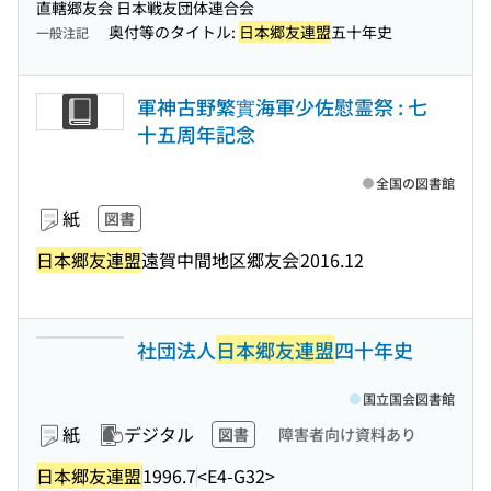
直轄郷友会 日本戦友団体連合会
奥付等のタイトル:
日本郷友連盟
五十年史
一般注記
軍神古野繁實海軍少佐慰霊祭 : 七
十五周年記念
全国の図書館
紙
図書
日本郷友連盟
遠賀中間地区郷友会
2016.12
社団法人
日本郷友連盟
四十年史
国立国会図書館
紙
デジタル
図書
障害者向け資料あり
日本郷友連盟
1996.7
<E4-G32>