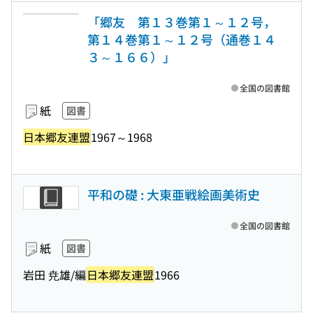
「郷友 第１３巻第１～１２号，
第１４巻第１～１２号（通巻１４
３～１６６）」
全国の図書館
紙
図書
日本郷友連盟
1967～1968
平和の礎 : 大東亜戦絵画美術史
全国の図書館
紙
図書
岩田 尭雄/編
日本郷友連盟
1966