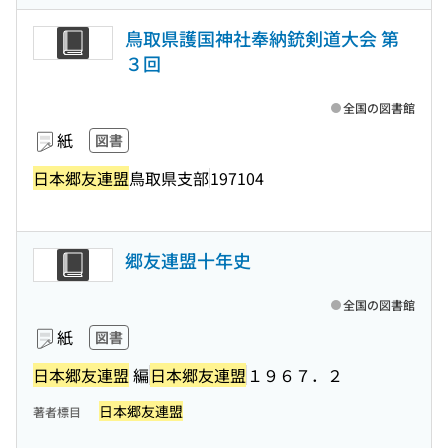
鳥取県護国神社奉納銃剣道大会 第
３回
全国の図書館
紙
図書
日本郷友連盟
鳥取県支部
197104
郷友連盟十年史
全国の図書館
紙
図書
日本郷友連盟
編
日本郷友連盟
１９６７．２
日本郷友連盟
著者標目