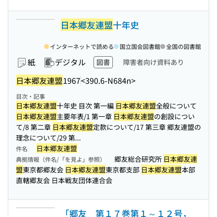
日本郷友連盟
十年史
インターネットで読める
国立国会図書館
全国の図書館
紙
デジタル
図書
障害者向け資料あり
日本郷友連盟
1967
<390.6-N684n>
目次・記事
日本郷友連盟
十年史 目次 第一編
日本郷友連盟
全般について
日本郷友連盟
主要年表/1 第一章
日本郷友連盟
の創設につい
て/8 第二章
日本郷友連盟
定款について/17 第三章 郷友連盟の
理念について/29 第...
日本郷友連盟
件名
郷友総合研究所
日本郷友連
典拠情報（件名/「を見よ」参照）
盟
東京都郷友会
日本郷友連盟
東京都支部
日本郷友連盟
本部
直轄郷友会 日本戦友団体連合会
「郷友 第１７巻第１～１２号，