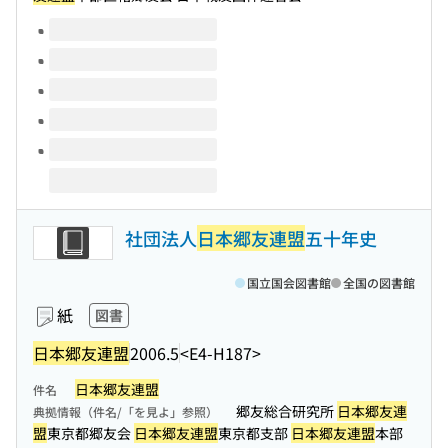
このタイトルの巻号
社団法人
日本郷友連盟
五十年史
国立国会図書館
全国の図書館
紙
図書
日本郷友連盟
2006.5
<E4-H187>
日本郷友連盟
件名
郷友総合研究所
日本郷友連
典拠情報（件名/「を見よ」参照）
盟
東京都郷友会
日本郷友連盟
東京都支部
日本郷友連盟
本部