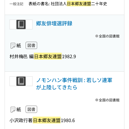
表紙の書名: 社団法人
日本郷友連盟
二十年史
一般注記
郷友俳壇選評録
全国の図書館
紙
図書
村井梅邑 編
日本郷友連盟
1982.9
ノモンハン事件戦訓 : 若しソ連軍
が上陸してきたら
全国の図書館
紙
図書
小沢政行著
日本郷友連盟
1980.6