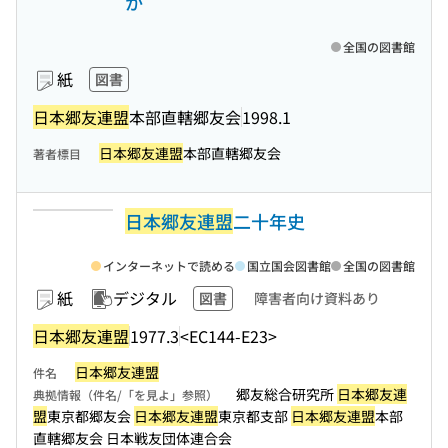
か
全国の図書館
紙
図書
日本郷友連盟
本部直轄郷友会
1998.1
日本郷友連盟
本部直轄郷友会
著者標目
日本郷友連盟
二十年史
インターネットで読める
国立国会図書館
全国の図書館
紙
デジタル
図書
障害者向け資料あり
日本郷友連盟
1977.3
<EC144-E23>
日本郷友連盟
件名
郷友総合研究所
日本郷友連
典拠情報（件名/「を見よ」参照）
盟
東京都郷友会
日本郷友連盟
東京都支部
日本郷友連盟
本部
直轄郷友会 日本戦友団体連合会