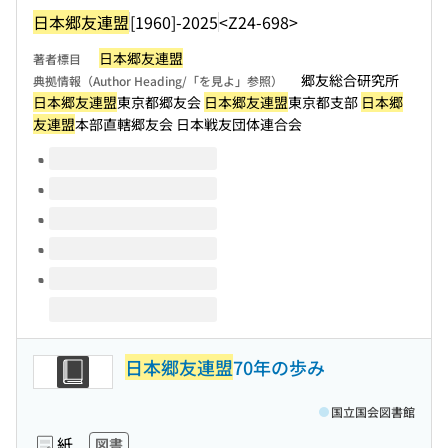
日本郷友連盟
[1960]-2025
<Z24-698>
日本郷友連盟
著者標目
郷友総合研究所
典拠情報（Author Heading/「を見よ」参照）
日本郷友連盟
東京都郷友会
日本郷友連盟
東京都支部
日本郷
友連盟
本部直轄郷友会 日本戦友団体連合会
このタイトルの巻号
日本郷友連盟
70年の歩み
国立国会図書館
紙
図書