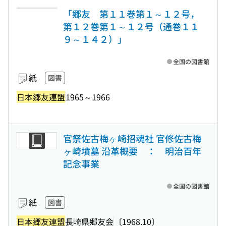
「郷友 第１１巻第１～１２号，
第１２巻第１～１２号（通巻１１
９～１４２）」
全国の図書館
紙
図書
日本郷友連盟
1965～1966
官祭佐古梅ヶ崎招魂社 官修佐古梅
ヶ崎墳墓 沿革概要 ： 明治百年
記念事業
全国の図書館
紙
図書
日本郷友連盟
長崎県郷友会
〔1968.10〕