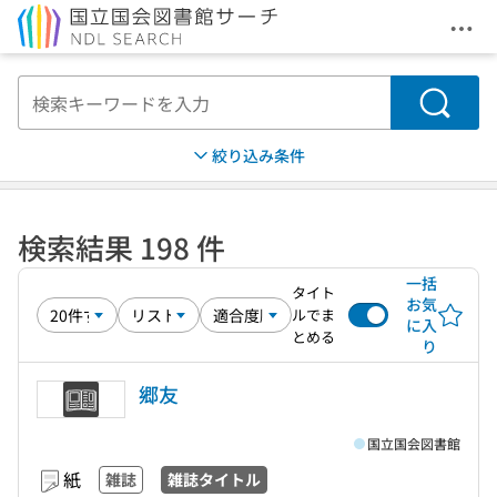
メニ
本文へ移動
検索
絞り込み条件
検索結果 198 件
一括
タイト
お気
ルでま
に入
とめる
り
郷友
国立国会図書館
紙
雑誌
雑誌タイトル