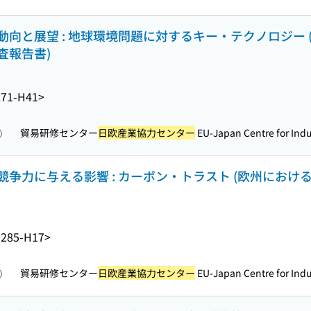
向と展望 : 地球環境問題に対するキー・テクノロジー 
査報告書)
71-H41>
貿易研修センター
日欧産業協力センター
EU-Japan Centre for Indus
照）
争力に与える影響 : カーボン・トラスト (欧州にお
285-H17>
貿易研修センター
日欧産業協力センター
EU-Japan Centre for Indus
照）