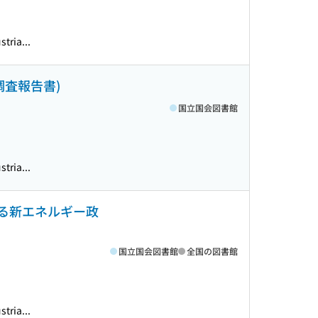
tria...
査報告書)
国立国会図書館
tria...
ける新エネルギー政
国立国会図書館
全国の図書館
tria...