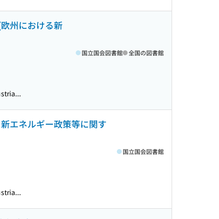
(欧州における新
国立国会図書館
全国の図書館
tria...
ける新エネルギー政策等に関す
国立国会図書館
tria...