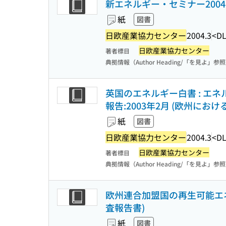
新エネルギー・セミナー200
紙
図書
日欧産業協力センター
2004.3
<DL
日欧産業協力センター
著者標目
典拠情報（Author Heading/「を見よ」参
英国のエネルギー白書 : エネ
報告:2003年2月 (欧州に
紙
図書
日欧産業協力センター
2004.3
<DL
日欧産業協力センター
著者標目
典拠情報（Author Heading/「を見よ」参
欧州連合加盟国の再生可能エ
査報告書)
紙
図書