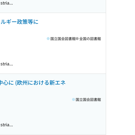
tria...
ネルギー政策等に
国立国会図書館
全国の図書館
tria...
中心に (欧州における新エネ
国立国会図書館
tria...