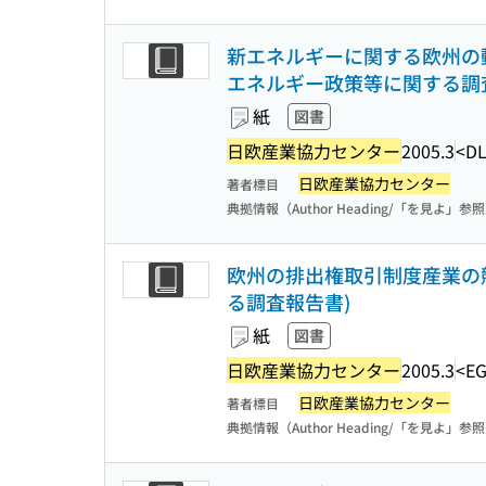
新エネルギーに関する欧州の動
エネルギー政策等に関する調
紙
図書
日欧産業協力センター
2005.3
<DL
日欧産業協力センター
著者標目
典拠情報（Author Heading/「を見よ」参
欧州の排出権取引制度産業の競
る調査報告書)
紙
図書
日欧産業協力センター
2005.3
<EG
日欧産業協力センター
著者標目
典拠情報（Author Heading/「を見よ」参