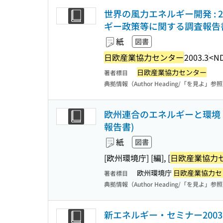
世界の風力エネルギー開発 : 2
ギー政策等に関する調査報告
紙
図書
日欧産業協力センター
2003.3
<N
日欧産業協力センター
著者標目
典拠情報（Author Heading/「を見よ」参
欧州連合のエネルギーと環境 :
報告書)
紙
図書
[欧州環境庁] [編], [
日欧産業協力
欧州環境庁
日欧産業協力セ
著者標目
典拠情報（Author Heading/「を見よ」参
新エネルギー・セミナー200