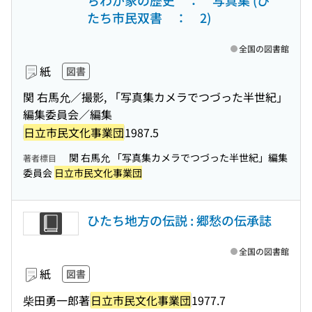
ちわが家の歴史 ： 写真集 (ひ
たち市民双書 ： 2)
全国の図書館
紙
図書
関 右馬允／撮影, 「写真集カメラでつづった半世紀」
編集委員会／編集
日立市民文化事業団
1987.5
関 右馬允 「写真集カメラでつづった半世紀」編集
著者標目
委員会
日立市民文化事業団
ひたち地方の伝説 : 郷愁の伝承誌
全国の図書館
紙
図書
柴田勇一郎著
日立市民文化事業団
1977.7