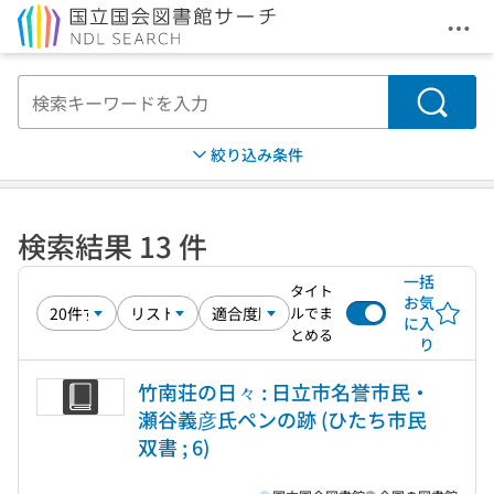
メニ
本文へ移動
検索
絞り込み条件
検索結果 13 件
一括
タイト
お気
ルでま
に入
とめる
り
竹南荘の日々 : 日立市名誉市民・
瀬谷義彦氏ペンの跡 (ひたち市民
双書 ; 6)