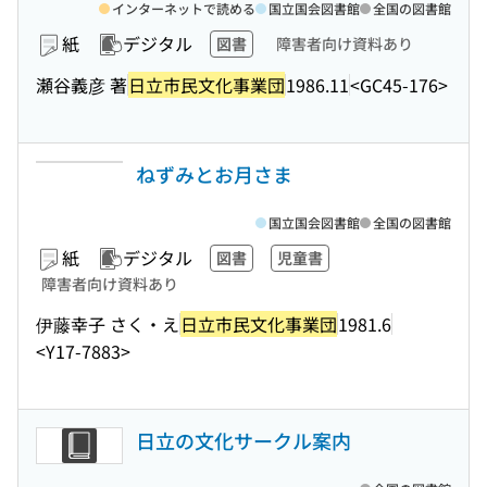
インターネットで読める
国立国会図書館
全国の図書館
紙
デジタル
図書
障害者向け資料あり
瀬谷義彦 著
日立市民文化事業団
1986.11
<GC45-176>
ねずみとお月さま
国立国会図書館
全国の図書館
紙
デジタル
図書
児童書
障害者向け資料あり
伊藤幸子 さく・え
日立市民文化事業団
1981.6
<Y17-7883>
日立の文化サークル案内