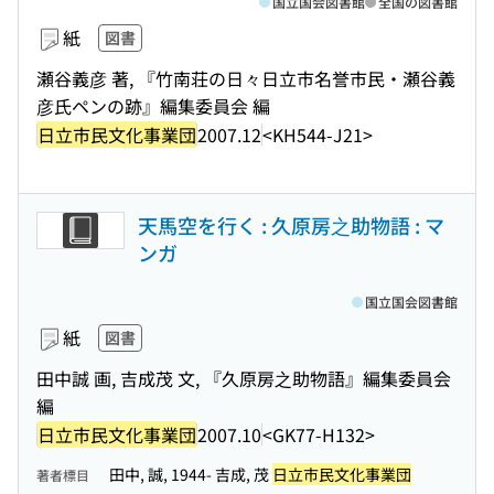
国立国会図書館
全国の図書館
紙
図書
瀬谷義彦 著, 『竹南荘の日々日立市名誉市民・瀬谷義
彦氏ペンの跡』編集委員会 編
日立市民文化事業団
2007.12
<KH544-J21>
天馬空を行く : 久原房之助物語 : マ
ンガ
国立国会図書館
紙
図書
田中誠 画, 吉成茂 文, 『久原房之助物語』編集委員会
編
日立市民文化事業団
2007.10
<GK77-H132>
田中, 誠, 1944- 吉成, 茂
日立市民文化事業団
著者標目