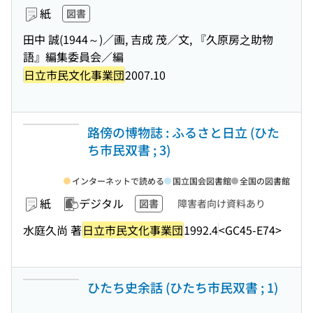
紙
図書
田中 誠(1944～)／画, 吉成 茂／文, 『久原房之助物
語』編集委員会／編
日立市民文化事業団
2007.10
路傍の博物誌 : ふるさと日立 (ひた
ち市民双書 ; 3)
インターネットで読める
国立国会図書館
全国の図書館
紙
デジタル
図書
障害者向け資料あり
水庭久尚 著
日立市民文化事業団
1992.4
<GC45-E74>
ひたち史余話 (ひたち市民双書 ; 1)