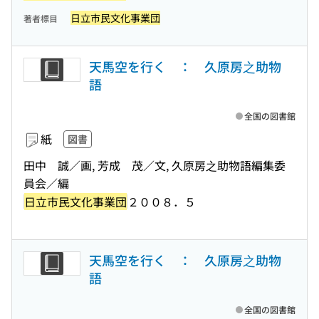
日立市民文化事業団
著者標目
天馬空を行く ： 久原房之助物
語
全国の図書館
紙
図書
田中 誠／画, 芳成 茂／文, 久原房之助物語編集委
員会／編
日立市民文化事業団
２００８．５
天馬空を行く ： 久原房之助物
語
全国の図書館