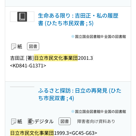
生命ある限り : 吉田正・私の履歴
書 (ひたち市民双書 ; 5)
国立国会図書館
全国の図書館
紙
図書
吉田正 [著]
日立市民文化事業団
2001.3
<KD841-G1371>
ふるさと探訪 : 日立の再発見 (ひた
ち市民双書 ; 4)
国立国会図書館
全国の図書館
紙
デジタル
図書
障害者向け資料あり
日立市民文化事業団
1999.3
<GC45-G63>