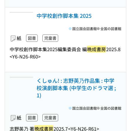
中学校創作脚本集 2025
国立国会図書館
全国の図書館
紙
図書
児童書
中学校創作脚本集2025編集委員会 編
晩成書房
2025.8
<Y6-N26-R60>
くしゅん! : 志野英乃作品集 : 中学
校演劇脚本集 (中学生のドラマ選 ;
1)
国立国会図書館
全国の図書館
紙
図書
児童書
志野英乃 著
晩成書房
2025.7
<Y6-N26-R61>