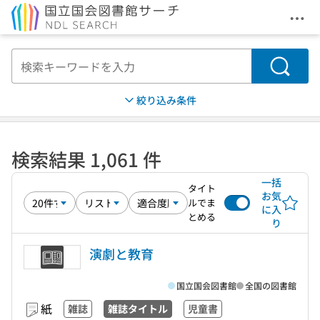
メニ
本文へ移動
検索
絞り込み条件
検索結果 1,061 件
一括
タイト
お気
ルでま
に入
とめる
り
演劇と教育
国立国会図書館
全国の図書館
紙
雑誌
雑誌タイトル
児童書