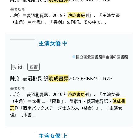
著者紹介
...台）＝菱沼彬晁訳、2019 年
晩成書房
刊』、『主演女優
（主角）＝本書』、『喜劇』を刊行。その中で、...
主演女優 中
国立国会図書館
全国の図書館
紙
図書
陳彦, 菱沼彬晁 訳
晩成書房
2023.6
<KK491-R2>
著者紹介
...台）＝菱沼彬晁訳、2019 年
晩成書房
刊』、『主演女優
（主角）＝本書...
...『隔離』、陳彦作・菱沼彬晁訳・
晩成書
房
刊『西京バックステージ仕込み人（装台）』、『主演女
優』（本書...
主演女優 上