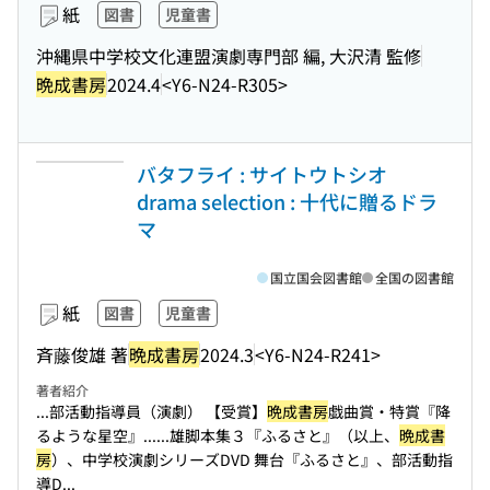
紙
図書
児童書
沖縄県中学校文化連盟演劇専門部 編, 大沢清 監修
晩成書房
2024.4
<Y6-N24-R305>
バタフライ : サイトウトシオ
drama selection : 十代に贈るドラ
マ
国立国会図書館
全国の図書館
紙
図書
児童書
斉藤俊雄 著
晩成書房
2024.3
<Y6-N24-R241>
著者紹介
...部活動指導員（演劇） 【受賞】
晩成書房
戯曲賞・特賞『降
るような星空』...
...雄脚本集３『ふるさと』（以上、
晩成書
房
）、中学校演劇シリーズDVD 舞台『ふるさと』、部活動指
導D...