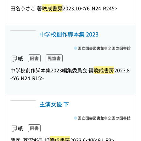
田名うさこ 著
晩成書房
2023.10
<Y6-N24-R245>
中学校創作脚本集 2023
国立国会図書館
全国の図書館
紙
図書
児童書
中学校創作脚本集2023編集委員会 編
晩成書房
2023.8
<Y6-N24-R15>
主演女優 下
国立国会図書館
全国の図書館
紙
図書
陳彦, 菱沼彬晁 訳
晩成書房
2023.6
<KK491-R3>