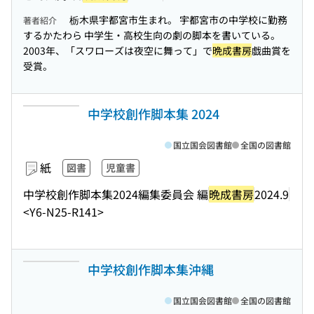
栃木県宇都宮市生まれ。 宇都宮市の中学校に勤務
著者紹介
するかたわら 中学生・高校生向の劇の脚本を書いている。
2003年、「スワローズは夜空に舞って」で
晩成書房
戯曲賞を
受賞。
中学校創作脚本集 2024
国立国会図書館
全国の図書館
紙
図書
児童書
中学校創作脚本集2024編集委員会 編
晩成書房
2024.9
<Y6-N25-R141>
中学校創作脚本集沖縄
国立国会図書館
全国の図書館