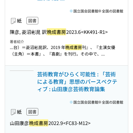
国立国会図書館
全国の図書館
紙
図書
陳彦, 菱沼彬晁 訳
晩成書房
2023.6
<KK491-R1>
著者紹介
...台）＝菱沼彬晁訳、2019 年
晩成書房
刊』、『主演女優
（主角）＝本書』、『喜劇』を刊行。その中で、...
芸術教育がひらく可能性 : 「芸術
による教育」思想のパースペクテ
ィブ : 山田康彦芸術教育論集
国立国会図書館
全国の図書館
紙
図書
山田康彦
晩成書房
2022.9
<FC83-M12>