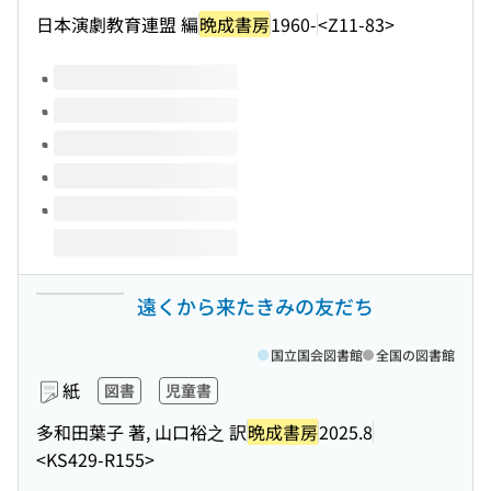
日本演劇教育連盟 編
晩成書房
1960-
<Z11-83>
このタイトルの巻号
遠くから来たきみの友だち
国立国会図書館
全国の図書館
紙
図書
児童書
多和田葉子 著, 山口裕之 訳
晩成書房
2025.8
<KS429-R155>