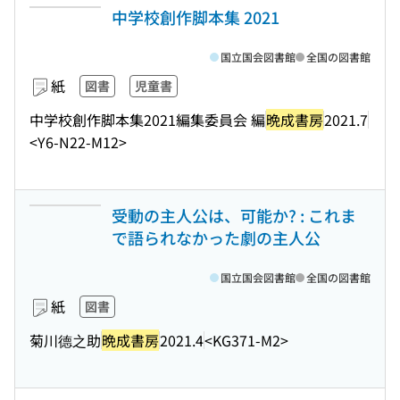
中学校創作脚本集 2021
国立国会図書館
全国の図書館
紙
図書
児童書
中学校創作脚本集2021編集委員会 編
晩成書房
2021.7
<Y6-N22-M12>
受動の主人公は、可能か? : これま
で語られなかった劇の主人公
国立国会図書館
全国の図書館
紙
図書
菊川德之助
晩成書房
2021.4
<KG371-M2>