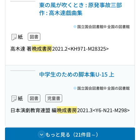
東の風が吹くとき : 原発事故三部
作 : 高木達戯曲集
国立国会図書館
全国の図書館
紙
図書
高木達 著
晩成書房
2021.2
<KH971-M28325>
中学生のための脚本集U-15 上
国立国会図書館
全国の図書館
紙
図書
児童書
日本演劇教育連盟 編
晩成書房
2021.3
<Y6-N21-M298>
もっと見る（21件目～）