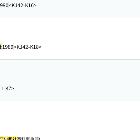
990
<KJ42-K16>
社
1989
<KJ42-K18>
1-K7>
亞出版社
百科事典部)