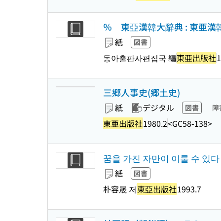
％ 東亞漢韓大辭典 : 東亜漢
紙
図書
동아출판사편집국 編
東亜出版社
1
三郷人事史(郷土史)
紙
デジタル
図書
障
東亜出版社
1980.2
<GC58-138>
꿈을 가진 자만이 이룰 수 있다
紙
図書
朴容晟 저
東亞出版社
1993.7