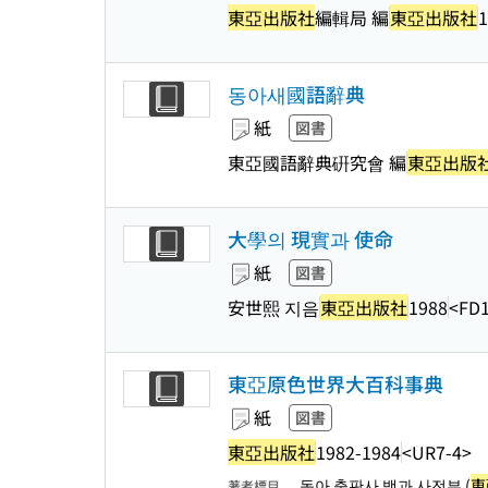
東亞出版社
編輯局 編
東亞出版社
1
동아새國語辭典
紙
図書
東亞國語辭典硏究會 編
東亞出版
大學의 現實과 使命
紙
図書
安世熙 지음
東亞出版社
1988
<FD1
東亞原色世界大百科事典
紙
図書
東亞出版社
1982-1984
<UR7-4>
동아 출판사 백과 사전부 (
東
著者標目