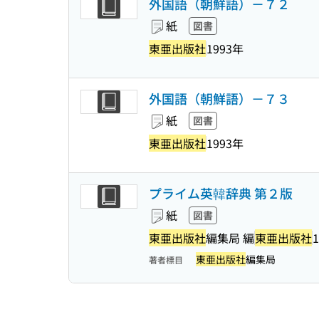
外国語（朝鮮語）－７２
紙
図書
東亜出版社
1993年
外国語（朝鮮語）－７３
紙
図書
東亜出版社
1993年
プライム英韓辞典 第２版
紙
図書
東亜出版社
編集局 編
東亜出版社
1
東亜出版社
編集局
著者標目