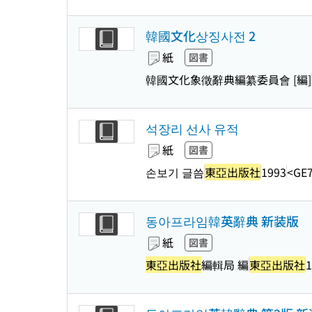
韓國文化상징사전 2
紙
図書
韓國文化象徵辭典編纂委員會 [編]
석장리 선사 유적
紙
図書
손보기 글씀
東亞出版社
1993
<GE7
동아프라임韓英辭典 新装版
紙
図書
東亞出版社
編輯局 編
東亞出版社
1