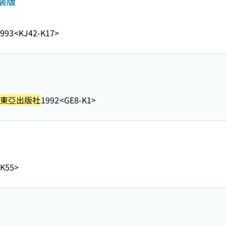
装版
993
<KJ42-K17>
東亞出版社
1992
<GE8-K1>
-K55>