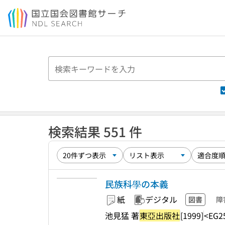
本文へ移動
検索結果 551 件
民族科學の本義
紙
デジタル
図書
障
池見猛 著
東亞出版社
[1999]
<EG2