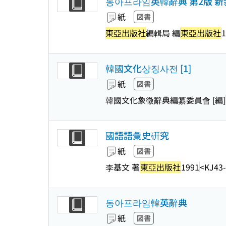
동아프라임英韓辭典 第2版 新
紙
図書
東亞出版社
編輯局 編
東亞出版社
1
韓國文化상징사전 [1]
紙
図書
韓國文化象徵辭典編纂委員會 [編]
國語語彙史硏究
紙
図書
李基文 著
東亞出版社
1991
<KJ43
동아프라임韓英辭典
紙
図書