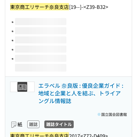
東京商工リサーチ奈良支店
[19--]-
<Z39-B32>
このタイトルの巻号
エラベル 奈良版 : 優良企業ガイド :
地域と企業と人を結ぶ、トライア
ングル情報誌
国立国会図書館
紙
雑誌
雑誌タイトル
東京商工リサーチ奈良支店
2017
<Z72-D409>