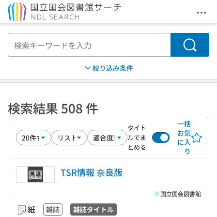
メニ
本文へ移動
検索
絞り込み条件
検索結果 508 件
一括
タイト
お気
ルでま
に入
とめる
り
TSR情報 奈良版
国立国会図書館
紙
雑誌
雑誌タイトル