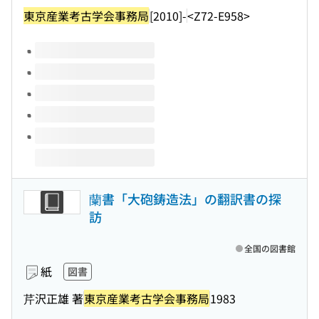
東京産業考古学会事務局
[2010]-
<Z72-E958>
このタイトルの巻号
蘭書「大砲鋳造法」の翻訳書の探
訪
全国の図書館
紙
図書
芹沢正雄 著
東京産業考古学会事務局
1983