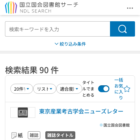
メニ
本文へ移動
検索
絞り込み条件
検索結果 90 件
一括
タイト
お気
ルでま
に入
とめる
り
東京産業考古学会ニューズレター
国立国会図書館
紙
雑誌
雑誌タイトル