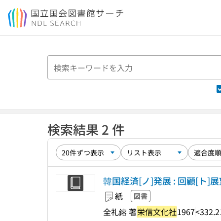
本文へ移動
検索結果 2 件
韓国経済[ノ]発展 : 回顧[ト]
紙
図書
全礼鎔 著
栄信文化社
1967
<332.2