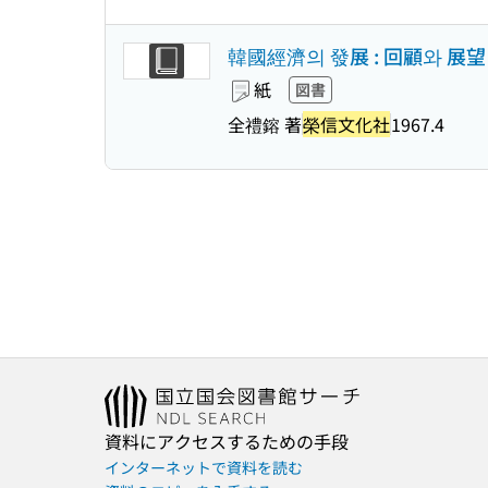
韓國經濟의 發展 : 回顧와 展望
紙
図書
全禮鎔 著
榮信文化社
1967.4
資料にアクセスするための手段
インターネットで資料を読む