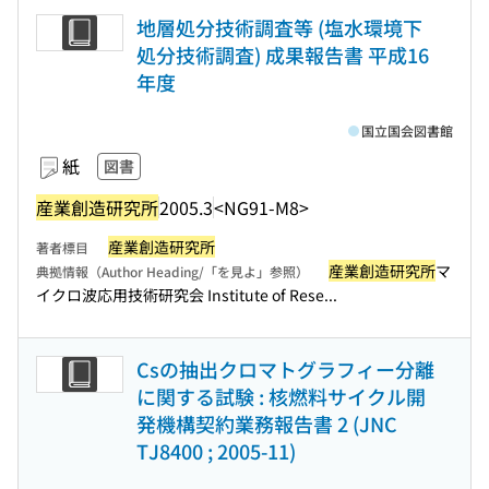
地層処分技術調査等 (塩水環境下
処分技術調査) 成果報告書 平成16
年度
国立国会図書館
紙
図書
産業創造研究所
2005.3
<NG91-M8>
産業創造研究所
著者標目
産業創造研究所
マ
典拠情報（Author Heading/「を見よ」参照）
イクロ波応用技術研究会 Institute of Rese...
Csの抽出クロマトグラフィー分離
に関する試験 : 核燃料サイクル開
発機構契約業務報告書 2 (JNC
TJ8400 ; 2005-11)