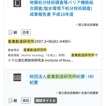
地層処分技術調査等バリア機能総
合調査(塩水環境下処分技術調査)
成果報告書 平成18年度
国立国会図書館
紙
図書
産業創造研究所
2007.3
<NG91-H495>
産業創造研究所
著者標目
産業創造研究所
マ
典拠情報（Author Heading/「を見よ」参照）
イクロ波応用技術研究会 Institute of Rese...
財団法人
産業創造研究所
紀要 : IRI
紀要
国立国会図書館
全国の図書館
紙
雑誌
雑誌タイトル