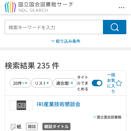
メニ
本文へ移動
検索
絞り込み条件
検索結果 235 件
一括
タイト
お気
ルでま
に入
とめる
り
IRI産業技術懇談会
国立国会図書館
紙
雑誌
雑誌タイトル