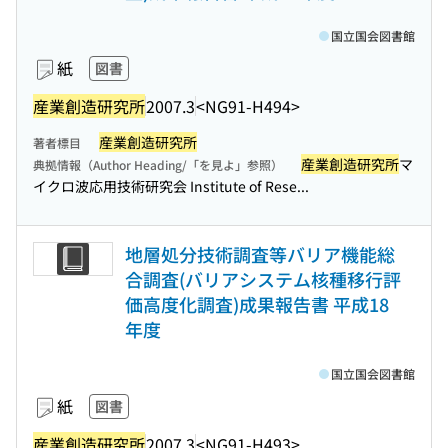
国立国会図書館
紙
図書
産業創造研究所
2007.3
<NG91-H494>
産業創造研究所
著者標目
産業創造研究所
マ
典拠情報（Author Heading/「を見よ」参照）
イクロ波応用技術研究会 Institute of Rese...
地層処分技術調査等バリア機能総
合調査(バリアシステム核種移行評
価高度化調査)成果報告書 平成18
年度
国立国会図書館
紙
図書
産業創造研究所
2007.3
<NG91-H493>