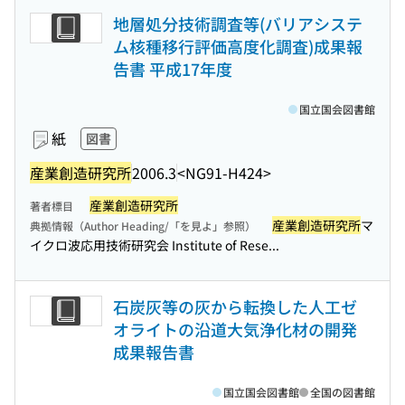
地層処分技術調査等(バリアシステ
ム核種移行評価高度化調査)成果報
告書 平成17年度
国立国会図書館
紙
図書
産業創造研究所
2006.3
<NG91-H424>
産業創造研究所
著者標目
産業創造研究所
マ
典拠情報（Author Heading/「を見よ」参照）
イクロ波応用技術研究会 Institute of Rese...
石炭灰等の灰から転換した人工ゼ
オライトの沿道大気浄化材の開発
成果報告書
国立国会図書館
全国の図書館