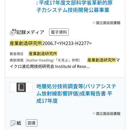
: 平成17年度文部科学省革新的原
子力システム技術開発公募事業
国立国会図書館
記録メディア
電子資料
産業創造研究所
2006.7
<YH233-H2277>
産業創造研究所
著者標目
産業創造研究所
マ
典拠情報（Author Heading/「を見よ」参照）
イクロ波応用技術研究会 Institute of Rese...
地層処分技術調査等(バリアシステ
ム放射線影響評価)成果報告書 平
成17年度
国立国会図書館
紙
図書