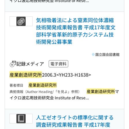
イクロ波応用技術研究会 Institute of Rese...
気相吸着法による窒素同位体濃縮
技術開発成果報告書 平成17年度文
部科学省革新的原子力システム技
術開発公募事業
国立国会図書館
記録メディア
電子資料
産業創造研究所
2006.3
<YH233-H1638>
産業創造研究所
著者標目
産業創造研究所
マ
典拠情報（Author Heading/「を見よ」参照）
イクロ波応用技術研究会 Institute of Rese...
人工ゼオライトの標準化に関する
調査研究成果報告書 平成17年度