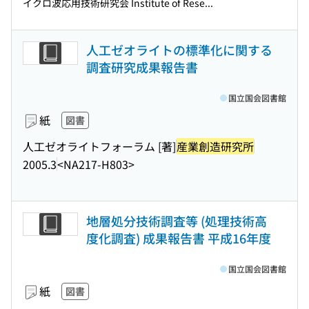
イクロ波応用技術研究会 Institute of Rese...
人工ゼオライトの標準化に関する
調査研究成果報告書
国立国会図書館
紙
図書
人工ゼオライトフォーラム [著]
産業創造研究所
2005.3
<NA217-H803>
地層処分技術調査等 (処理技術高
度化調査) 成果報告書 平成16年度
国立国会図書館
紙
図書