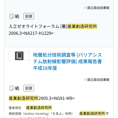
国立国会図書館
紙
図書
人工ゼオライトフォーラム [著]
産業創造研究所
2006.3
<NA217-H1229>
地層処分技術調査等 (バリアシス
テム放射線影響評価) 成果報告書
平成16年度
国立国会図書館
紙
図書
産業創造研究所
2005.3
<NG91-M9>
産業創造研究所
著者標目
産業創造研究所
マ
典拠情報（Author Heading/「を見よ」参照）