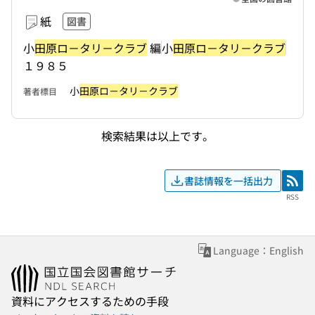
紙
図書
小
田原ロ－タリ－クラブ
編
小
田原ロ－タリ－クラブ
１９８５
小
田原ロ－タリ－クラブ
著者標目
検索結果は以上です。
書誌情報を一括出力
RSS
RSS
Language：English
資料にアクセスするための手段