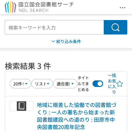
メニ
本文へ移動
検索
絞り込み条件
検索結果 3 件
一括
タイト
お気
ルでま
に入
とめる
り
地域に根差した協働での図書館づ
くり : 一人の署名から始まった新
図書館建設への道のり : 田原市中
央図書館20周年記念