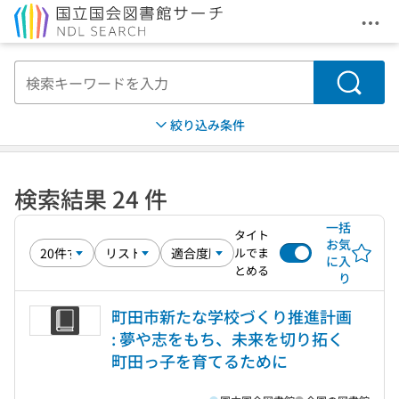
メニ
本文へ移動
検索
絞り込み条件
検索結果 24 件
一括
タイト
お気
ルでま
に入
とめる
り
町田市新たな学校づくり推進計画
: 夢や志をもち、未来を切り拓く
町田っ子を育てるために