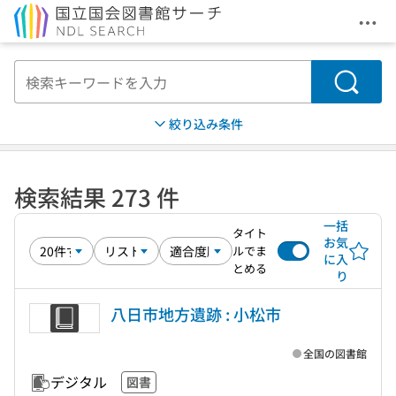
メニ
本文へ移動
検索
絞り込み条件
検索結果 273 件
一括
タイト
お気
ルでま
に入
とめる
り
八日市地方遺跡 : 小松市
全国の図書館
デジタル
図書