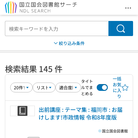
メニ
本文へ移動
検索
絞り込み条件
検索結果 145 件
一括
タイト
お気
ルでま
に入
とめる
り
出前講座 : テーマ集 : 福岡市 : お届
けします!市政情報 令和8年度版
国立国会図書館