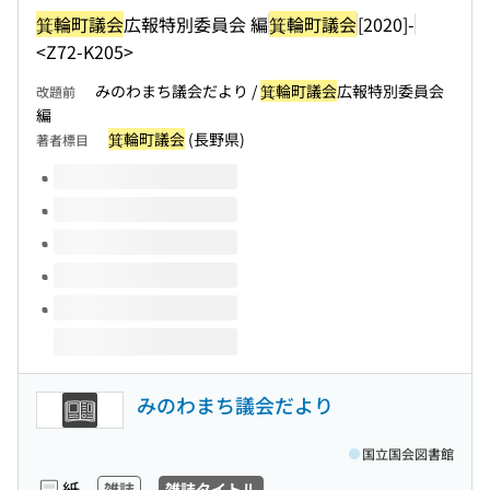
箕輪町議会
広報特別委員会 編
箕輪町議会
[2020]-
<Z72-K205>
みのわまち議会だより /
箕輪町議会
広報特別委員会
改題前
編
箕輪町議会
(長野県)
著者標目
このタイトルの巻号
みのわまち議会だより
国立国会図書館
紙
雑誌
雑誌タイトル