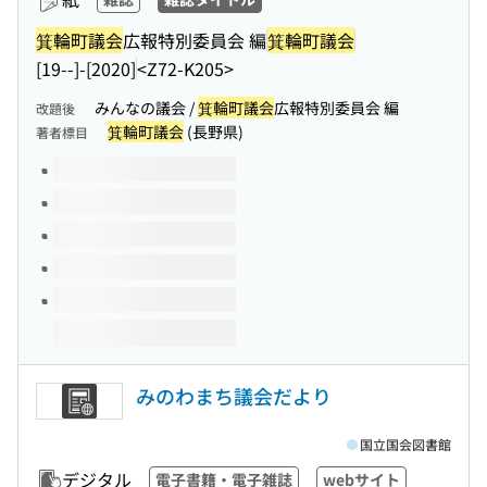
箕輪町議会
広報特別委員会 編
箕輪町議会
[19--]-[2020]
<Z72-K205>
みんなの議会 /
箕輪町議会
広報特別委員会 編
改題後
箕輪町議会
(長野県)
著者標目
このタイトルの巻号
みのわまち議会だより
国立国会図書館
デジタル
電子書籍・電子雑誌
webサイト