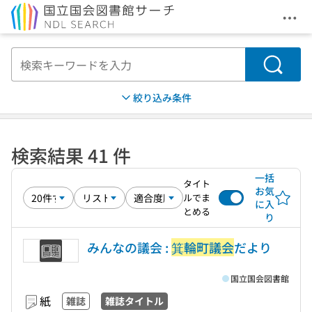
メニ
本文へ移動
検索
絞り込み条件
検索結果 41 件
一括
タイト
お気
ルでま
に入
とめる
り
みんなの議会 :
箕輪町議会
だより
国立国会図書館
紙
雑誌
雑誌タイトル