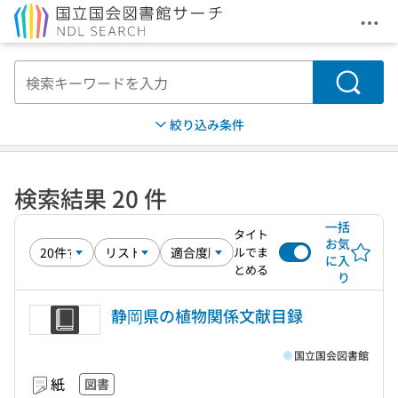
メニ
本文へ移動
検索
絞り込み条件
検索結果 20 件
一括
タイト
お気
ルでま
に入
とめる
り
静岡県の植物関係文献目録
国立国会図書館
紙
図書