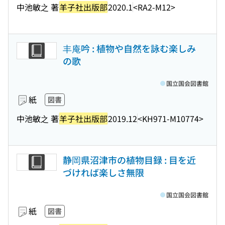
中池敏之 著
羊子社出版部
2020.1
<RA2-M12>
丰庵吟 : 植物や自然を詠む楽しみ
の歌
国立国会図書館
紙
図書
中池敏之 著
羊子社出版部
2019.12
<KH971-M10774>
静岡県沼津市の植物目録 : 目を近
づければ楽しさ無限
国立国会図書館
紙
図書