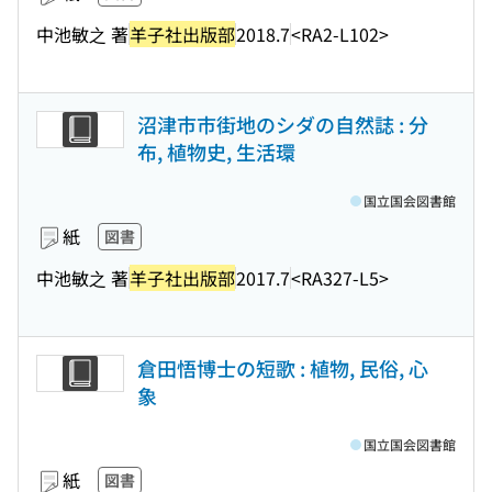
中池敏之 著
羊子社出版部
2018.7
<RA2-L102>
沼津市市街地のシダの自然誌 : 分
布, 植物史, 生活環
国立国会図書館
紙
図書
中池敏之 著
羊子社出版部
2017.7
<RA327-L5>
倉田悟博士の短歌 : 植物, 民俗, 心
象
国立国会図書館
紙
図書