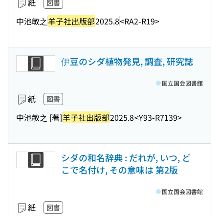
紙
図書
中池敏之
羊子社出版部
2025.8
<RA2-R19>
伊豆のシダ植物発見, 調査, 研究誌
国立国会図書館
紙
図書
中池敏之 [著]
羊子社出版部
2025.8
<Y93-R7139>
シダの和名辞典 : だれが, いつ, ど
こで名付け, その意味は 第2版
国立国会図書館
紙
図書