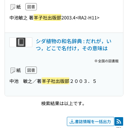
紙
図書
中池敏之 著
羊子社出版部
2003.4
<RA2-H11>
シダ植物の和名辞典 : だれが，い
つ，どこで名付け，その意味は
全国の図書館
紙
図書
中池 敏之／著
羊子社出版部
２００３．５
検索結果は以上です。
書誌情報を一括出力
RSS
RSS