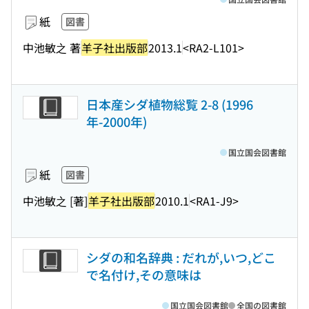
紙
図書
中池敏之 著
羊子社出版部
2013.1
<RA2-L101>
日本産シダ植物総覧 2-8 (1996
年-2000年)
国立国会図書館
紙
図書
中池敏之 [著]
羊子社出版部
2010.1
<RA1-J9>
シダの和名辞典 : だれが,いつ,どこ
で名付け,その意味は
国立国会図書館
全国の図書館