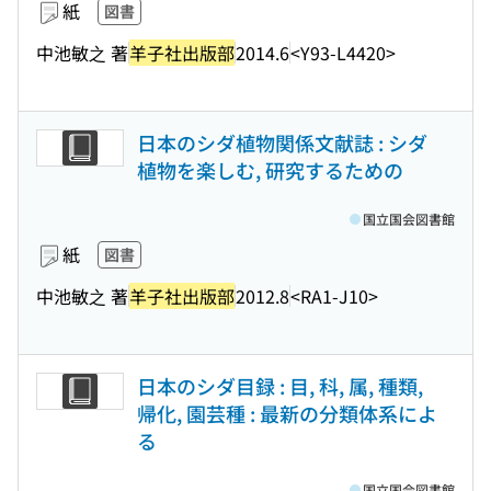
紙
図書
中池敏之 著
羊子社出版部
2014.6
<Y93-L4420>
日本のシダ植物関係文献誌 : シダ
植物を楽しむ, 研究するための
国立国会図書館
紙
図書
中池敏之 著
羊子社出版部
2012.8
<RA1-J10>
日本のシダ目録 : 目, 科, 属, 種類,
帰化, 園芸種 : 最新の分類体系によ
る
国立国会図書館