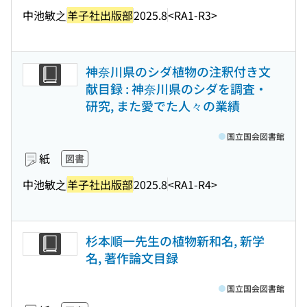
中池敏之
羊子社出版部
2025.8
<RA1-R3>
神奈川県のシダ植物の注釈付き文
献目録 : 神奈川県のシダを調査・
研究, また愛でた人々の業績
国立国会図書館
紙
図書
中池敏之
羊子社出版部
2025.8
<RA1-R4>
杉本順一先生の植物新和名, 新学
名, 著作論文目録
国立国会図書館