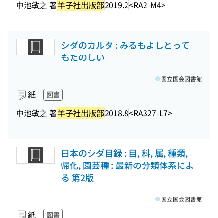
中池敏之 著
羊子社出版部
2019.2
<RA2-M4>
シダのカルタ : みるもよしとって
もたのしい
国立国会図書館
紙
図書
中池敏之 著
羊子社出版部
2018.8
<RA327-L7>
日本のシダ目録 : 目, 科, 属, 種類,
帰化, 園芸種 : 最新の分類体系によ
る 第2版
国立国会図書館
紙
図書