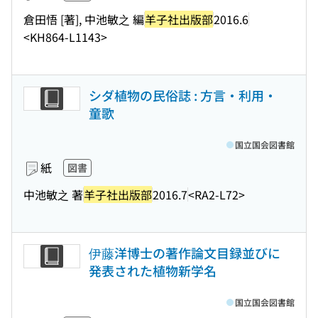
倉田悟 [著], 中池敏之 編
羊子社出版部
2016.6
<KH864-L1143>
シダ植物の民俗誌 : 方言・利用・
童歌
国立国会図書館
紙
図書
中池敏之 著
羊子社出版部
2016.7
<RA2-L72>
伊藤洋博士の著作論文目録並びに
発表された植物新学名
国立国会図書館