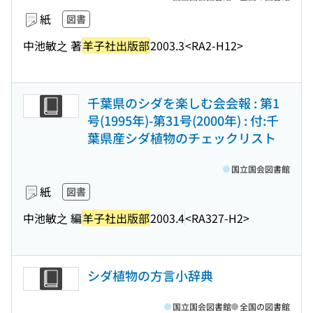
紙
図書
中池敏之 著
羊子社出版部
2003.3
<RA2-H12>
千葉県のシダを楽しむ会会報 : 第1
号(1995年)-第31号(2000年) : 付:千
葉県産シダ植物のチェックリスト
国立国会図書館
紙
図書
中池敏之 編
羊子社出版部
2003.4
<RA327-H2>
シダ植物の方言小辞典
国立国会図書館
全国の図書館