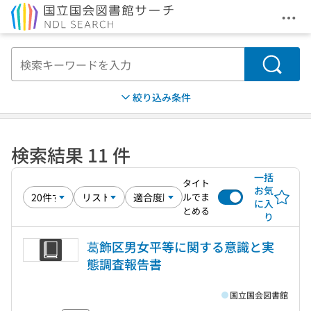
メニ
本文へ移動
検索
絞り込み条件
検索結果 11 件
一括
タイト
お気
ルでま
に入
とめる
り
葛飾区男女平等に関する意識と実
態調査報告書
国立国会図書館