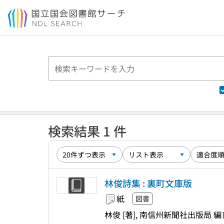
本文へ移動
検索結果 1 件
林俊詩集 : 裏町文庫版
紙
図書
林俊 [著], 南信州新聞社出版局 編