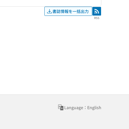
書誌情報を一括出力
RSS
RSS
Language：English