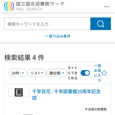
メニ
本文へ移動
検索
絞り込み条件
検索結果 4 件
一括
タイト
お気
ルでま
に入
とめる
り
千早百花 : 千早図書館20周年記念
誌
全国の図書館