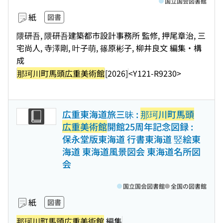
国立国会図書館
紙
図書
隈研吾, 隈研吾建築都市設計事務所 監修, 押尾章治, 三
宅尚人, 寺澤剛, 叶子萌, 篠原彬子, 柳井良文 編集・構
成
那珂川町馬頭広重美術館
[2026]
<Y121-R9230>
広重東海道旅三昧 :
那珂川町馬頭
広重美術館
開館25周年記念図録 :
保永堂版東海道 行書東海道 竪絵東
海道 東海道風景図会 東海道名所図
会
国立国会図書館
全国の図書館
紙
図書
那珂川町馬頭広重美術館
編集