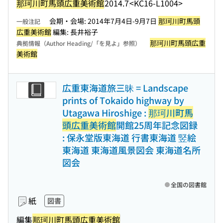
那珂川町馬頭広重美術館
2014.7
<KC16-L1004>
会期・会場: 2014年7月4日-9月7日
那珂川町馬頭
一般注記
広重美術館
編集: 長井裕子
那珂川町馬頭広重
典拠情報（Author Heading/「を見よ」参照）
美術館
広重東海道旅三昧 = Landscape
prints of Tokaido highway by
Utagawa Hiroshige :
那珂川町馬
頭広重美術館
開館25周年記念図録
: 保永堂版東海道 行書東海道 竪絵
東海道 東海道風景図会 東海道名所
図会
全国の図書館
紙
図書
編集
那珂川町馬頭広重美術館