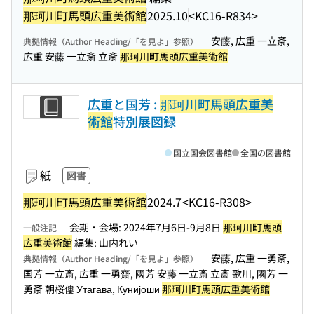
那珂川町馬頭広重美術館
2025.10
<KC16-R834>
安藤, 広重 一立斎,
典拠情報（Author Heading/「を見よ」参照）
広重 安藤 一立斎 立斎
那珂川町馬頭広重美術館
広重と国芳 :
那珂川町馬頭広重美
術館
特別展図録
国立国会図書館
全国の図書館
紙
図書
那珂川町馬頭広重美術館
2024.7
<KC16-R308>
会期・会場: 2024年7月6日-9月8日
那珂川町馬頭
一般注記
広重美術館
編集: 山内れい
安藤, 広重 一勇斎,
典拠情報（Author Heading/「を見よ」参照）
国芳 一立斎, 広重 一勇齋, 國芳 安藤 一立斎 立斎 歌川, 國芳 一
勇斎 朝桜僂 Утагава, Кунијоши
那珂川町馬頭広重美術館