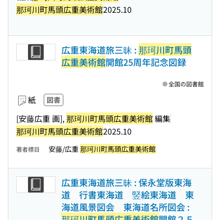
那珂川町馬頭広重美術館
2025.10
広重東海道旅三昧 :
那珂川町馬頭
広重美術館
開館25周年記念図録
全国の図書館
紙
図書
[安藤広重 画],
那珂川町馬頭広重美術館
編集
那珂川町馬頭広重美術館
2025.10
安藤/広重
那珂川町馬頭広重美術館
著者標目
広重東海道旅三昧 : 保永堂版東海
道 行書東海道 竪絵東海道 東
海道風景図会 東海道名所図会 :
那珂川町馬頭広重美術館
開館２５