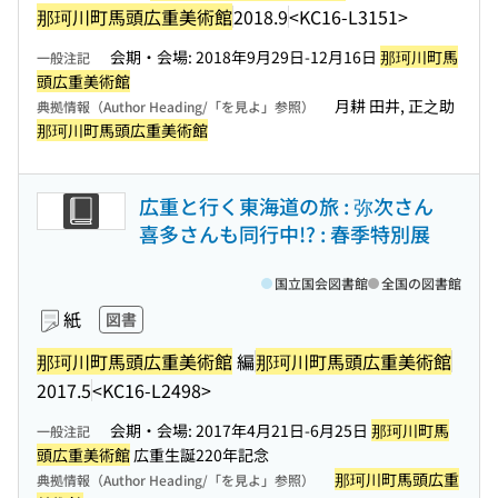
那珂川町馬頭広重美術館
2018.9
<KC16-L3151>
会期・会場: 2018年9月29日-12月16日
那珂川町馬
一般注記
頭広重美術館
月耕 田井, 正之助
典拠情報（Author Heading/「を見よ」参照）
那珂川町馬頭広重美術館
広重と行く東海道の旅 : 弥次さん
喜多さんも同行中!? : 春季特別展
国立国会図書館
全国の図書館
紙
図書
那珂川町馬頭広重美術館
編
那珂川町馬頭広重美術館
2017.5
<KC16-L2498>
会期・会場: 2017年4月21日-6月25日
那珂川町馬
一般注記
頭広重美術館
広重生誕220年記念
那珂川町馬頭広重
典拠情報（Author Heading/「を見よ」参照）