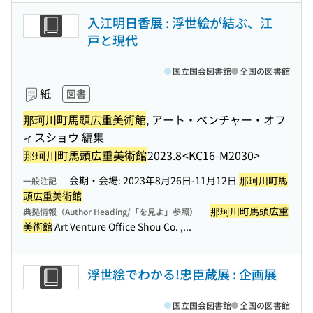
入江明日香展 : 浮世絵が結ぶ、江
戸と現代
国立国会図書館
全国の図書館
紙
図書
那珂川町馬頭広重美術館
, アート・ベンチャー・オフ
ィスショウ 編集
那珂川町馬頭広重美術館
2023.8
<KC16-M2030>
会期・会場: 2023年8月26日-11月12日
那珂川町馬
一般注記
頭広重美術館
那珂川町馬頭広重
典拠情報（Author Heading/「を見よ」参照）
美術館
Art Venture Office Shou Co. ,...
浮世絵でわかる!忠臣蔵展 : 企画展
国立国会図書館
全国の図書館