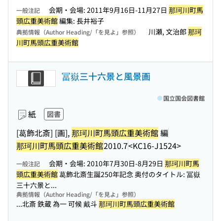
会期・会場: 2011年9月16日-11月27日
那珂川町馬
一般注記
頭広重美術館
編集: 長井裕子
川瀬, 文治郎
那珂
典拠情報（Author Heading/「を見よ」参照）
川町馬頭広重美術館
冨嶽三十六景と風景画
国立国会図書館
紙
図書
[葛飾北斎] [画],
那珂川町馬頭広重美術館
編
那珂川町馬頭広重美術館
2010.7
<KC16-J1524>
会期・会場: 2010年7月30日-8月29日
那珂川町馬
一般注記
頭広重美術館
葛飾北斎生誕250年記念 奥付のタイトル: 冨嶽
三十六景と...
典拠情報（Author Heading/「を見よ」参照）
...北斎 鉄蔵 為一 可候 戴斗
那珂川町馬頭広重美術館