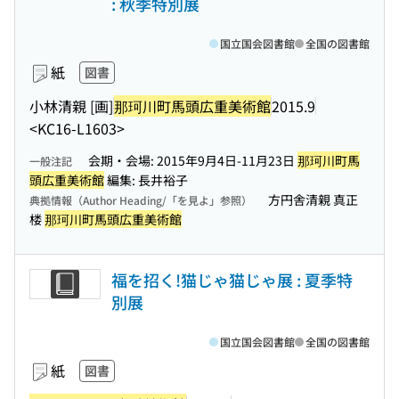
: 秋季特別展
国立国会図書館
全国の図書館
紙
図書
小林清親 [画]
那珂川町馬頭広重美術館
2015.9
<KC16-L1603>
会期・会場: 2015年9月4日-11月23日
那珂川町馬
一般注記
頭広重美術館
編集: 長井裕子
方円舎清親 真正
典拠情報（Author Heading/「を見よ」参照）
楼
那珂川町馬頭広重美術館
福を招く!猫じゃ猫じゃ展 : 夏季特
別展
国立国会図書館
全国の図書館
紙
図書