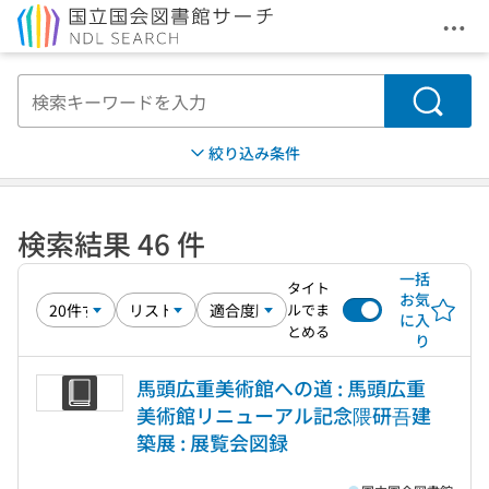
メニ
本文へ移動
検索
絞り込み条件
検索結果 46 件
一括
タイト
お気
ルでま
に入
とめる
り
馬頭広重美術館への道 : 馬頭広重
美術館リニューアル記念隈研吾建
築展 : 展覧会図録