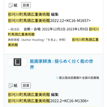
紙
図書
那珂川町馬頭広重美術館
編集
那珂川町馬頭広重美術館
2022.12
<KC16-M1657>
会期・会場: 2022年12月2日-2023年1月9日
那珂川
一般注記
町馬頭広重美術館
那珂川町馬頭広重
典拠情報（Author Heading/「を見よ」参照）
美術館
能画家耕漁 : 揺らめく煌く能の世
界
国立国会図書館
全国の図書館
紙
図書
那珂川町馬頭広重美術館
編集
那珂川町馬頭広重美術館
2022.2
<KC16-M1306>