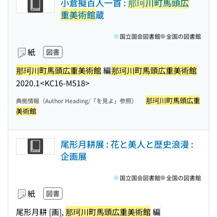
小倉擬百人一首 :
那珂川町馬頭広
重美術館
蔵
国立国会図書館
全国の図書館
紙
図書
那珂川町馬頭広重美術館
編
那珂川町馬頭広重美術館
2020.1
<KC16-M518>
那珂川町馬頭広重
典拠情報（Author Heading/「を見よ」参照）
美術館
尾形月耕展 : 花と美人と歴史浪漫 :
企画展
国立国会図書館
全国の図書館
紙
図書
尾形月耕 [画],
那珂川町馬頭広重美術館
編