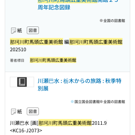
周年記念図録
全国の図書館
紙
図書
那珂川町馬頭広重美術館
編
那珂川町馬頭広重美術館
202510
那珂川町馬頭広重美術館
著者標目
川瀬巴水 : 栃木からの旅路 : 秋季特
別展
国立国会図書館
全国の図書館
紙
図書
川瀬巴水 [画]
那珂川町馬頭広重美術館
2011.9
<KC16-J2073>