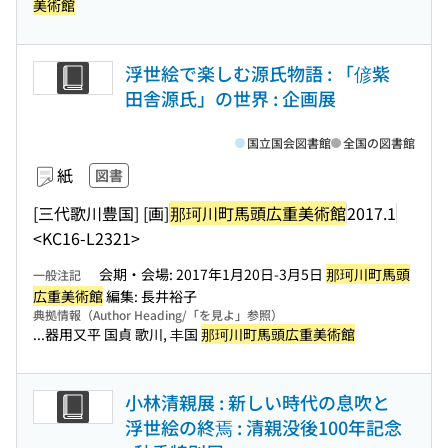
美術館
浮世絵で楽しむ源氏物語 : 「偐紫
田舎源氏」の世界 : 企画展
国立国会図書館
全国の図書館
紙
図書
[三代歌川豊国] [画]
那珂川町馬頭広重美術館
2017.1
<KC16-L2321>
会期・会場: 2017年1月20日-3月5日
那珂川町馬頭
一般注記
広重美術館
編集: 長井裕子
典拠情報（Author Heading/「を見よ」参照）
...器用又平 国貞 歌川, 丰国
那珂川町馬頭広重美術館
小林清親展 : 新しい時代の息吹と
浮世絵の終焉 : 清親没後100年記念