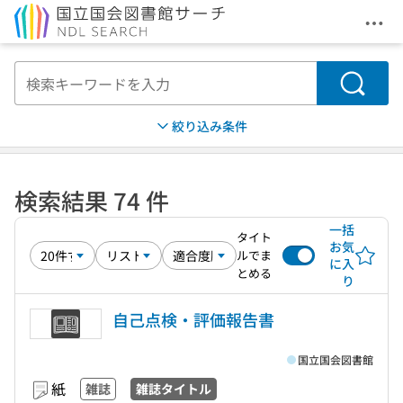
メニ
本文へ移動
検索
絞り込み条件
検索結果 74 件
一括
タイト
お気
ルでま
に入
とめる
り
自己点検・評価報告書
国立国会図書館
紙
雑誌
雑誌タイトル