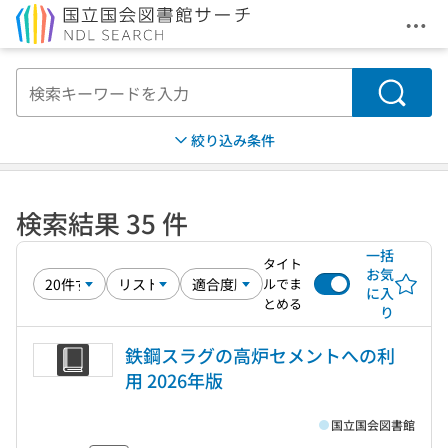
メニ
本文へ移動
検索
絞り込み条件
検索結果 35 件
一括
タイト
お気
ルでま
に入
とめる
り
鉄鋼スラグの高炉セメントへの利
用 2026年版
国立国会図書館