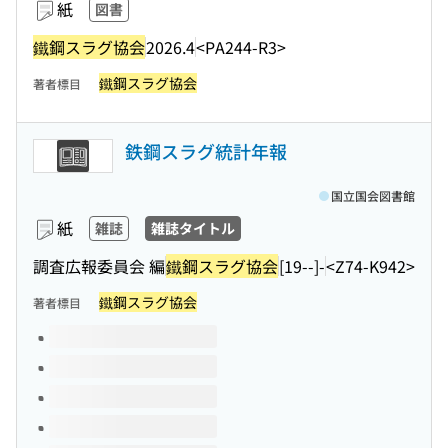
紙
図書
鐵鋼スラグ協会
2026.4
<PA244-R3>
鐵鋼スラグ協会
著者標目
鉄鋼スラグ統計年報
国立国会図書館
紙
雑誌
雑誌タイトル
調査広報委員会 編
鐵鋼スラグ協会
[19--]-
<Z74-K942>
鐵鋼スラグ協会
著者標目
このタイトルの巻号