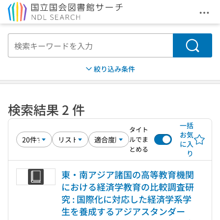
メニ
本文へ移動
検索
絞り込み条件
検索結果 2 件
一括
タイト
お気
ルでま
に入
とめる
り
東・南アジア諸国の高等教育機関
における経済学教育の比較調査研
究 : 国際化に対応した経済学系学
生を養成するアジアスタンダー