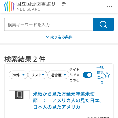
メニ
本文へ移動
検索
絞り込み条件
検索結果 2 件
一括
タイト
お気
ルでま
に入
とめる
り
米紙から見た万延元年遣米使
節 ： アメリカ人の見た日本､
日本人の見たアメリカ