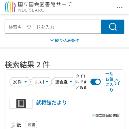
メニ
本文へ移動
検索
絞り込み条件
検索結果 2 件
一括
タイト
お気
ルでま
に入
とめる
り
就将館だより
国立国会図書館
紙
図書