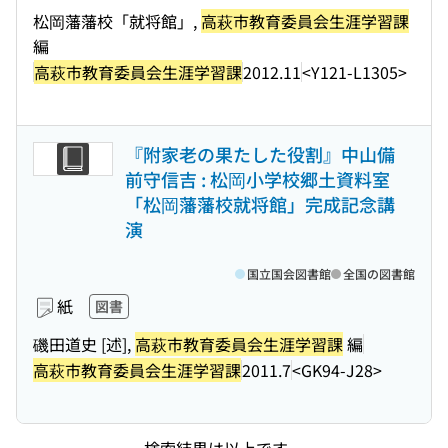
松岡藩藩校「就将館」,
高萩市教育委員会生涯学習課
編
高萩市教育委員会生涯学習課
2012.11
<Y121-L1305>
『附家老の果たした役割』中山備
前守信吉 : 松岡小学校郷土資料室
「松岡藩藩校就将館」完成記念講
演
国立国会図書館
全国の図書館
紙
図書
磯田道史 [述],
高萩市教育委員会生涯学習課
編
高萩市教育委員会生涯学習課
2011.7
<GK94-J28>
検索結果は以上です。