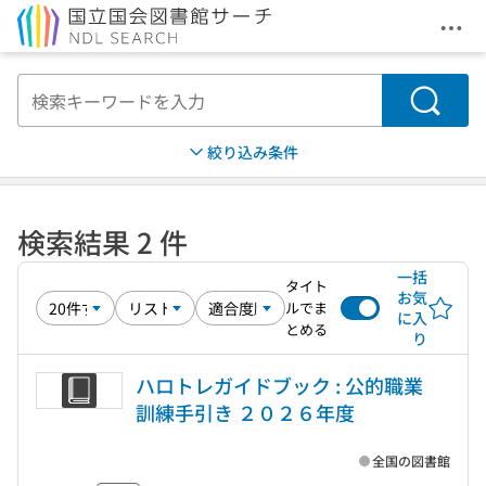
メニ
本文へ移動
検索
絞り込み条件
検索結果 2 件
一括
タイト
お気
ルでま
に入
とめる
り
ハロトレガイドブック : 公的職業
訓練手引き ２０２６年度
全国の図書館