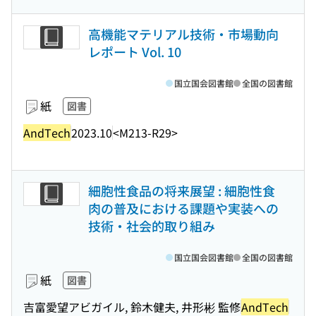
高機能マテリアル技術・市場動向
レポート Vol. 10
国立国会図書館
全国の図書館
紙
図書
AndTech
2023.10
<M213-R29>
細胞性食品の将来展望 : 細胞性食
肉の普及における課題や実装への
技術・社会的取り組み
国立国会図書館
全国の図書館
紙
図書
吉富愛望アビガイル, 鈴木健夫, 井形彬 監修
AndTech