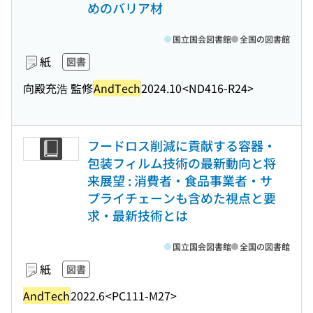
めのバリア材
国立国会図書館
全国の図書館
紙
図書
向殿充浩 監修
AndTech
2024.10
<ND416-R24>
フードロス削減に貢献する容器・
包装フィルム技術の最新動向と将
来展望 : 消費者・食品事業者・サ
プライチェーンも含めた視点と要
求・最新技術とは
国立国会図書館
全国の図書館
紙
図書
AndTech
2022.6
<PC111-M27>