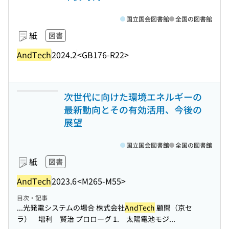
国立国会図書館
全国の図書館
紙
図書
AndTech
2024.2
<GB176-R22>
次世代に向けた環境エネルギーの
最新動向とその有効活用、今後の
展望
国立国会図書館
全国の図書館
紙
図書
AndTech
2023.6
<M265-M55>
目次・記事
...光発電システムの場合 株式会社
AndTech
顧問（京セ
ラ） 増利 賢治 プロローグ 1. 太陽電池モジ...