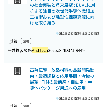
の社会実装と将来展望 : EUVLに対
抗する注目の次世代半導体微細加
工技術および離型性課題克服に向
けた取り組み
国立国会図書館
全国の図書館
紙
図書
平井義彦 監修
AndTech
2025.3
<ND371-R44>
高熱伝導・放熱材料の最新開発動
向・最適調整と応用展開・今後の
展望 : TIMの最前線・自動車・半
導体パッケージ用途への応用
国立国会図書館
全国の図書館
紙
図書