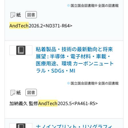
国立国会図書館
全国の図書館
紙
図書
AndTech
2026.2
<ND371-R64>
粘着製品・技術の最新動向と将来
展望 : 半導体・電子材料・車載・
医療用途、環境 カーボンニュート
ラル・SDGs・MI
国立国会図書館
全国の図書館
紙
図書
加納義久 監修
AndTech
2025.5
<PA461-R5>
ナノインプリント・リソグラフィ