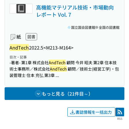
高機能マテリアル技術・市場動向
レポート Vol. 7
国立国会図書館
全国の図書館
紙
図書
AndTech
2022.5
<M213-M164>
目次・記事
-著者- 第1章 株式会社
AndTech
顧問 今井 昭夫 第2章 住本技
術士事務所／株式会社
AndTech
顧問／技術士(経営工学)・包
装管理士 住本 充弘 第3章 ...
もっと見る（21件目～）
書誌情報を一括出力
RSS
RSS