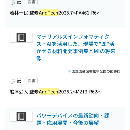
紙
図書
若林一民 監修
AndTech
2025.7
<PA461-R6>
マテリアルズインフォマティク
ス・AIを活用した、現場で"即"活
かせる材料開発事例集とMIの将来
像
国立国会図書館
全国の図書館
紙
図書
船津公人 監修
AndTech
2026.2
<M213-R62>
パワーデバイスの最新動向・課
題・応用展開・今後の展望