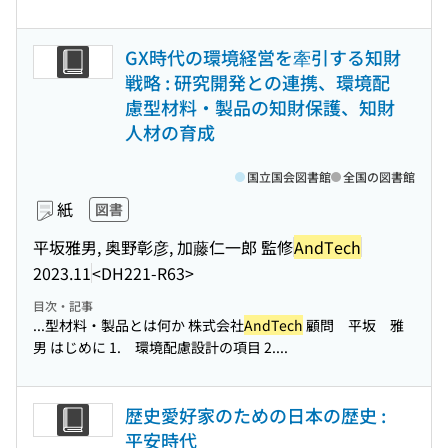
GX時代の環境経営を牽引する知財
戦略 : 研究開発との連携、環境配
慮型材料・製品の知財保護、知財
人材の育成
国立国会図書館
全国の図書館
紙
図書
平坂雅男, 奥野彰彦, 加藤仁一郎 監修
AndTech
2023.11
<DH221-R63>
目次・記事
...型材料・製品とは何か 株式会社
AndTech
顧問 平坂 雅
男 はじめに 1. 環境配慮設計の項目 2....
歴史愛好家のための日本の歴史 :
平安時代