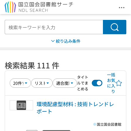
メニ
本文へ移動
検索
絞り込み条件
検索結果 111 件
一括
タイト
お気
ルでま
に入
とめる
り
環境配慮型材料 : 技術トレンドレ
ポート
国立国会図書館