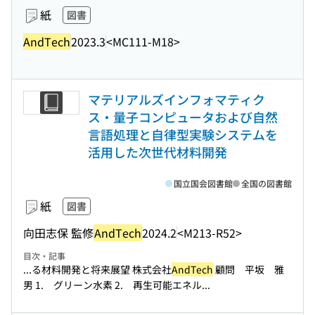
紙
図書
AndTech
2023.3
<MC111-M18>
マテリアルズインフォマティク
ス・量子コンピュータおよび自然
言語処理と自律型実験システムを
活用した次世代材料開発
国立国会図書館
全国の図書館
紙
図書
向田志保 監修
AndTech
2024.2
<M213-R52>
目次・記事
...る材料開発と将来展望 株式会社
AndTech
顧問 平坂 雅
男 1. グリーン水素 2. 再生可能エネル...