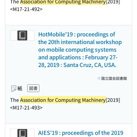
The
Association for Computing Machinery
[2019]
<M17-21-492>
HotMobile'19 : proceedings of
the 20th international workshop
on mobile computing systems
and applications : February 27-
28, 2019 : Santa Cruz, CA, USA.
国立国会図書館
紙
図書
The
Association for Computing Machinery
[2019]
<M17-21-493>
AIES'19 : proceedings of the 2019