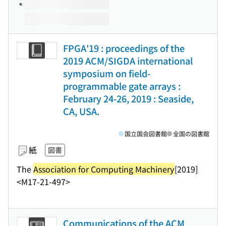
FPGA'19 : proceedings of the
2019 ACM/SIGDA international
symposium on field-
programmable gate arrays :
February 24-26, 2019 : Seaside,
CA, USA.
国立国会図書館
全国の図書館
紙
図書
The
Association for Computing Machinery
[2019]
<M17-21-497>
Communications of the ACM