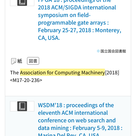
2018 ACM/SIGDA international
symposium on field-
programmable gate arrays :
February 25-27, 2018 : Monterey,
CA, USA.
国立国会図書館
紙
図書
The
Association for Computing Machinery
[2018]
<M17-20-236>
WSDM'18 : proceedings of the
eleventh ACM international
conference on web search and
data mining : February 5-9, 2018 :
Marina Del Rey, CA, USA.