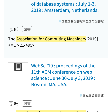
of database systems : July 1-3,
2019 : Amsterdam, Netherlands.
国立国会図書館
全国の図書館
紙
図書
The
Association for Computing Machinery
[2019]
<M17-21-495>
WebSci'19 : proceedings of the
11th ACM conference on web
science : June 30-July 3, 2019 :
Boston, MA, USA.
国立国会図書館
紙
図書