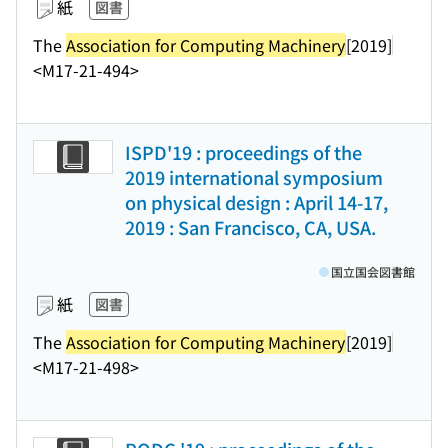
紙
図書
The
Association for Computing Machinery
[2019]
<M17-21-494>
ISPD'19 : proceedings of the
2019 international symposium
on physical design : April 14-17,
2019 : San Francisco, CA, USA.
国立国会図書館
紙
図書
The
Association for Computing Machinery
[2019]
<M17-21-498>