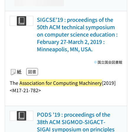
SIGCSE'19 : proceedings of the
50th ACM technical symposium
on computer science education :
February 27-March 2, 2019 :
Minneapolis, MN, USA.
国立国会図書館
紙
図書
The
Association for Computing Machinery
[2019]
<M17-21-782>
PODS '19 : proceedings of the
38th ACM SIGMOD-SIGACT-
SIGAI symposium on principles