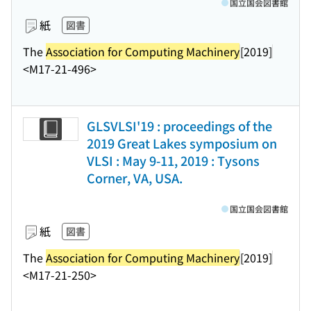
国立国会図書館
紙
図書
The
Association for Computing Machinery
[2019]
<M17-21-496>
GLSVLSI'19 : proceedings of the
2019 Great Lakes symposium on
VLSI : May 9-11, 2019 : Tysons
Corner, VA, USA.
国立国会図書館
紙
図書
The
Association for Computing Machinery
[2019]
<M17-21-250>