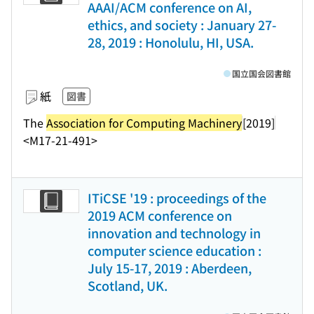
AAAI/ACM conference on AI,
ethics, and society : January 27-
28, 2019 : Honolulu, HI, USA.
国立国会図書館
紙
図書
The
Association for Computing Machinery
[2019]
<M17-21-491>
ITiCSE '19 : proceedings of the
2019 ACM conference on
innovation and technology in
computer science education :
July 15-17, 2019 : Aberdeen,
Scotland, UK.