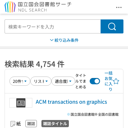
メニ
本文へ移動
検索
絞り込み条件
検索結果 4,754 件
一括
タイト
お気
ルでま
に入
とめる
り
ACM transactions on graphics
国立国会図書館
全国の図書館
紙
雑誌
雑誌タイトル