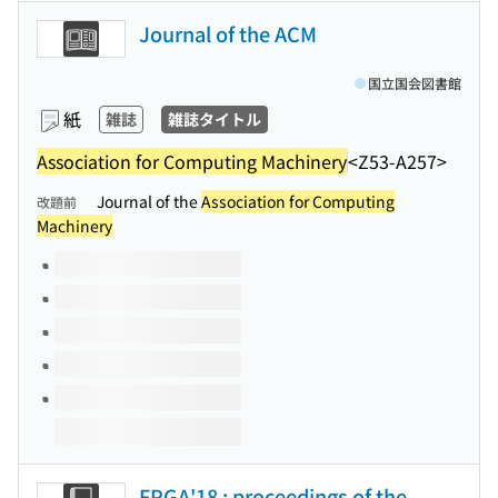
Journal of the ACM
国立国会図書館
紙
雑誌
雑誌タイトル
Association for Computing Machinery
<Z53-A257>
Journal of the
Association for Computing
改題前
Machinery
このタイトルの巻号
FPGA'18 : proceedings of the