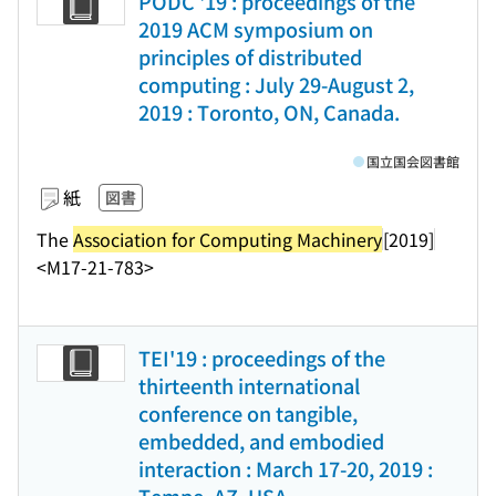
PODC '19 : proceedings of the
2019 ACM symposium on
principles of distributed
computing : July 29-August 2,
2019 : Toronto, ON, Canada.
国立国会図書館
紙
図書
The
Association for Computing Machinery
[2019]
<M17-21-783>
TEI'19 : proceedings of the
thirteenth international
conference on tangible,
embedded, and embodied
interaction : March 17-20, 2019 :