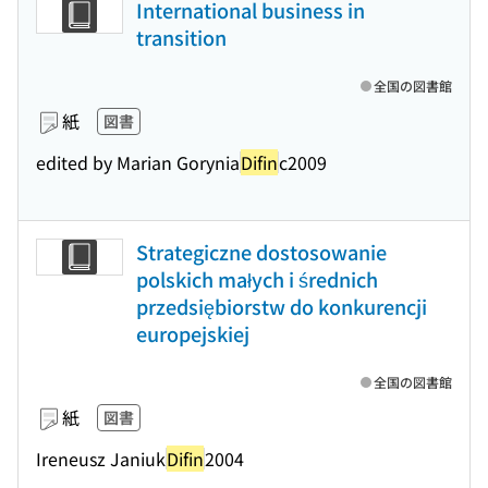
International business in
transition
全国の図書館
紙
図書
edited by Marian Gorynia
Difin
c2009
Strategiczne dostosowanie
polskich małych i średnich
przedsiębiorstw do konkurencji
europejskiej
全国の図書館
紙
図書
Ireneusz Janiuk
Difin
2004