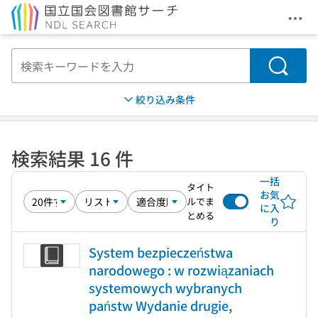
メニ
本文へ移動
検索
絞り込み条件
検索結果 16 件
一括
タイト
お気
ルでま
に入
とめる
り
System bezpieczeństwa
narodowego : w rozwiązaniach
systemowych wybranych
państw Wydanie drugie,