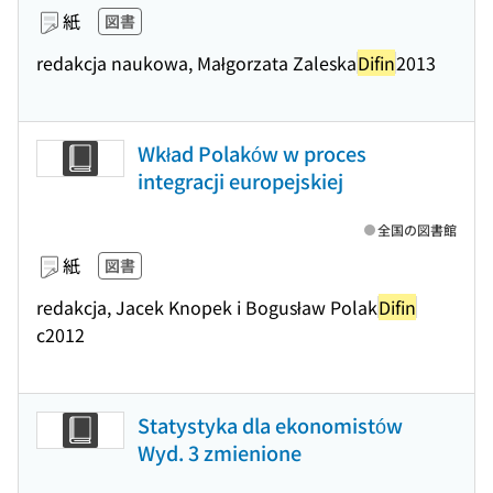
紙
図書
redakcja naukowa, Małgorzata Zaleska
Difin
2013
Wkład Polaków w proces
integracji europejskiej
全国の図書館
紙
図書
redakcja, Jacek Knopek i Bogusław Polak
Difin
c2012
Statystyka dla ekonomistów
Wyd. 3 zmienione