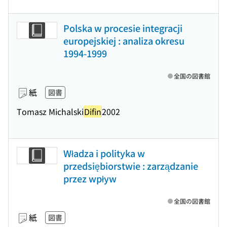
Polska w procesie integracji
europejskiej : analiza okresu
1994-1999
全国の図書館
紙
図書
Tomasz Michalski
Difin
2002
Władza i polityka w
przedsiębiorstwie : zarządzanie
przez wpływ
全国の図書館
紙
図書