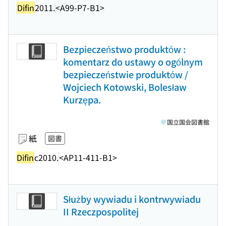
Difin
2011.
<A99-P7-B1>
Bezpieczeństwo produktów :
komentarz do ustawy o ogólnym
bezpieczeństwie produktów /
Wojciech Kotowski, Bolesław
Kurzępa.
国立国会図書館
紙
図書
Difin
c2010.
<AP11-411-B1>
Służby wywiadu i kontrwywiadu
II Rzeczpospolitej