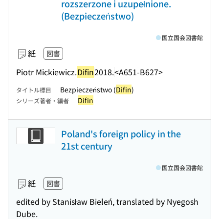
rozszerzone i uzupełnione.
(Bezpieczeństwo)
国立国会図書館
紙
図書
Piotr Mickiewicz.
Difin
2018.
<A651-B627>
Bezpieczeństwo (
Difin
)
タイトル標目
Difin
シリーズ著者・編者
Poland's foreign policy in the
21st century
国立国会図書館
紙
図書
edited by Stanisław Bieleń, translated by Nyegosh
Dube.