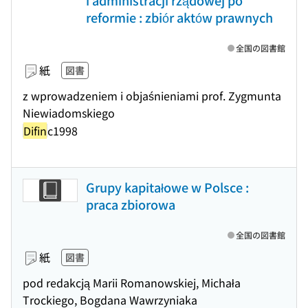
i administracji rządowej po
reformie : zbiór aktów prawnych
全国の図書館
紙
図書
z wprowadzeniem i objaśnieniami prof. Zygmunta
Niewiadomskiego
Difin
c1998
Grupy kapitałowe w Polsce :
praca zbiorowa
全国の図書館
紙
図書
pod redakcją Marii Romanowskiej, Michała
Trockiego, Bogdana Wawrzyniaka