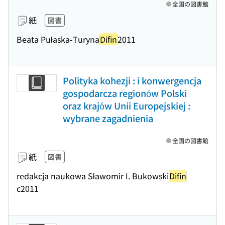
全国の図書館
紙
図書
Beata Pułaska-Turyna
Difin
2011
Polityka kohezji : i konwergencja
gospodarcza regionów Polski
oraz krajów Unii Europejskiej :
wybrane zagadnienia
全国の図書館
紙
図書
redakcja naukowa Sławomir I. Bukowski
Difin
c2011