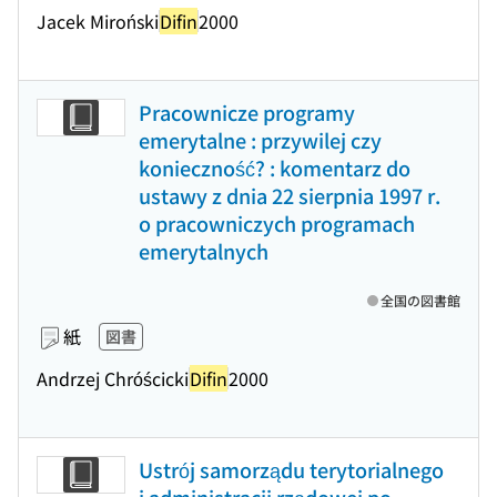
Jacek Miroński
Difin
2000
Pracownicze programy
emerytalne : przywilej czy
konieczność? : komentarz do
ustawy z dnia 22 sierpnia 1997 r.
o pracowniczych programach
emerytalnych
全国の図書館
紙
図書
Andrzej Chróścicki
Difin
2000
Ustrój samorządu terytorialnego