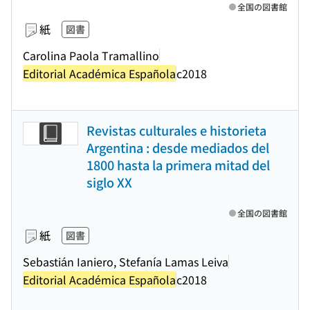
全国の図書館
紙
図書
Carolina Paola Tramallino
Editorial Académica Española
c2018
Revistas culturales e historieta
Argentina : desde mediados del
1800 hasta la primera mitad del
siglo XX
全国の図書館
紙
図書
Sebastián Ianiero, Stefanía Lamas Leiva
Editorial Académica Española
c2018