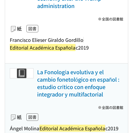
administration
全国の図書館
紙
図書
Francisco Elieser Giraldo Gordillo
Editorial Académica Española
c2019
La Fonología evolutiva y el
cambio fonetológico en español :
estudio crítico con enfoque
integrador y multifactorial
全国の図書館
紙
図書
Ángel Molina
Editorial Académica Española
c2019