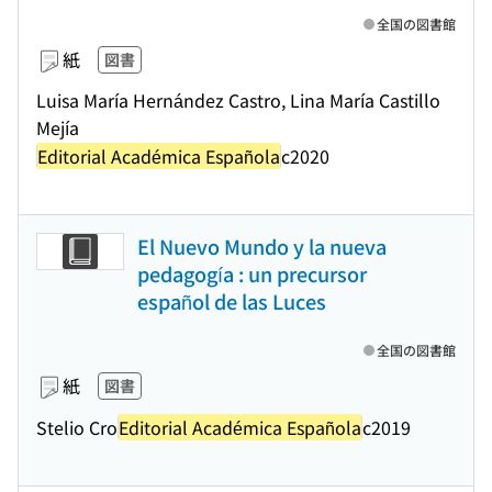
全国の図書館
紙
図書
Luisa María Hernández Castro, Lina María Castillo
Mejía
Editorial Académica Española
c2020
El Nuevo Mundo y la nueva
pedagogía : un precursor
español de las Luces
全国の図書館
紙
図書
Stelio Cro
Editorial Académica Española
c2019