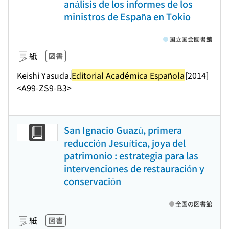
análisis de los informes de los
ministros de España en Tokio
国立国会図書館
紙
図書
Keishi Yasuda.
Editorial Académica Española
[2014]
<A99-ZS9-B3>
San Ignacio Guazú, primera
reducción Jesuítica, joya del
patrimonio : estrategia para las
intervenciones de restauración y
conservación
全国の図書館
紙
図書