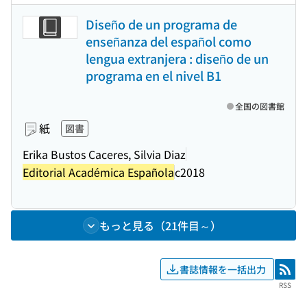
Diseño de un programa de
enseñanza del español como
lengua extranjera : diseño de un
programa en el nivel B1
全国の図書館
紙
図書
Erika Bustos Caceres, Silvia Diaz
Editorial Académica Española
c2018
もっと見る（21件目～）
書誌情報を一括出力
RSS
RSS