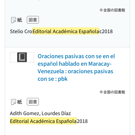
全国の図書館
紙
図書
Stelio Cro
Editorial Académica Española
c2018
Oraciones pasivas con se en el
español hablado en Maracay-
Venezuela : oraciones pasivas
con se : pbk
全国の図書館
紙
図書
Adith Gomez, Lourdes Díaz
Editorial Académica Española
2018