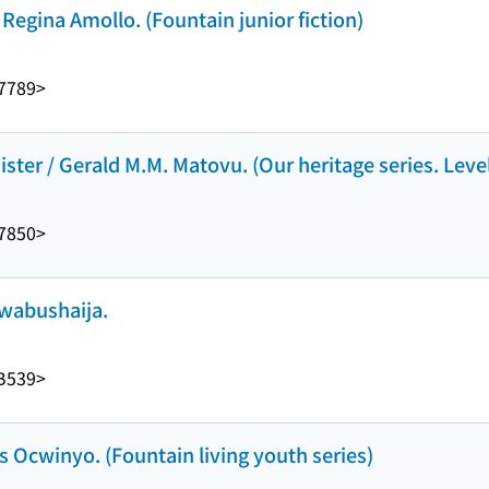
egina Amollo. (Fountain junior fiction)
7789>
ter / Gerald M.M. Matovu. (Our heritage series. Level
7850>
Rwabushaija.
B539>
us Ocwinyo. (Fountain living youth series)