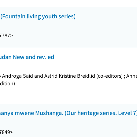
 (Fountain living youth series)
7787>
Sudan New and rev. ed
no Androga Said and Astrid Kristine Breidlid (co-editors) ; An
dition)
amanya mwene Mushanga. (Our heritage series. Level 7
7849>