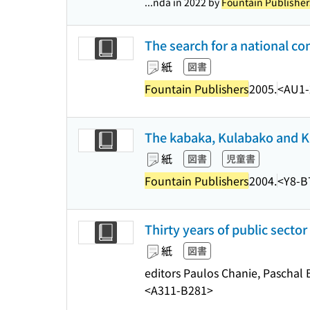
...nda in 2022 by
Fountain Publisher
The search for a national co
紙
図書
Fountain Publishers
2005.
<AU1-
The kabaka, Kulabako and Ka
紙
図書
児童書
Fountain Publishers
2004.
<Y8-B
Thirty years of public sector
紙
図書
editors Paulos Chanie, Paschal 
<A311-B281>