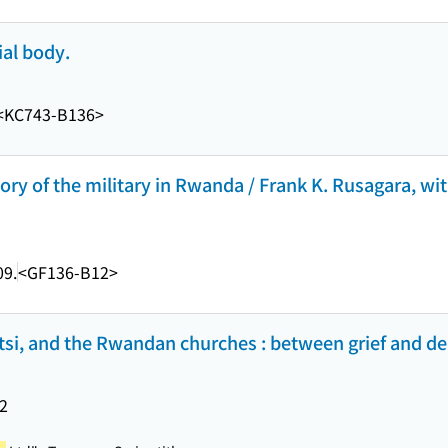
al body.
<KC743-B136>
istory of the military in Rwanda / Frank K. Rusagara, 
09.
<GF136-B12>
tsi, and the Rwandan churches : between grief and de
2