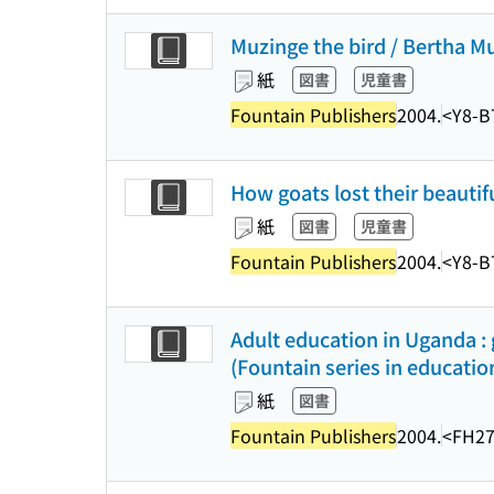
Muzinge the bird / Bertha Mub
紙
図書
児童書
Fountain Publishers
2004.
<Y8-B
How goats lost their beautifu
紙
図書
児童書
Fountain Publishers
2004.
<Y8-B
Adult education in Uganda :
(Fountain series in educatio
紙
図書
Fountain Publishers
2004.
<FH27