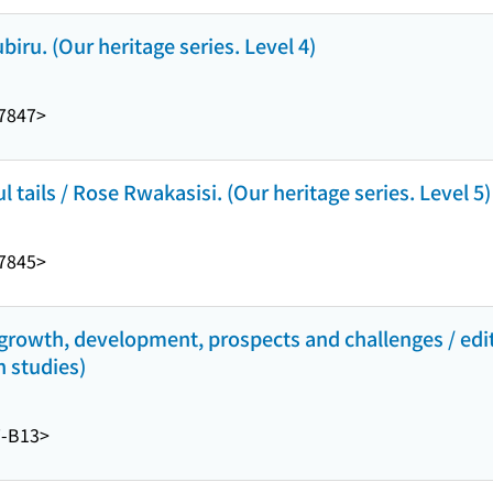
iru. (Our heritage series. Level 4)
7847>
l tails / Rose Rwakasisi. (Our heritage series. Level 5)
7845>
 growth, development, prospects and challenges / edi
n studies)
-B13>