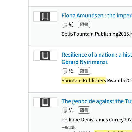
Fiona Amundsen : the imperi
紙
図書
Split/Fountain Publishing
2015.
Resilience of a nation : a h
Gérard Nyirimanzi.
紙
図書
Fountain Publishers
Rwanda
20
The genocide against the Tu
紙
図書
Philippe Denis
James Currey
202
一般注記