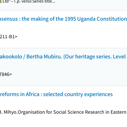
s
Ltd"--T.p. verso Series title...
nsensus : the making of the 1995 Uganda Constitution
211-B1>
kookolo / Bertha Mubiru. (Our heritage series. Level 
7846>
 reforms in Africa : selected country experiences
B. Mihyo.
Organisation for Social Science Research in Easter