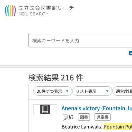
本文へ移動
検索結果 216 件
Anena's victory (Fountain Ju
紙
図書
児童書
Beatrice Lamwaka.
Fountain Pub