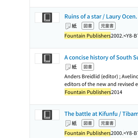
Ruins of a star / Laury Ocen.
紙
図書
児童書
Fountain Publishers
2002.
<Y8-B
A concise history of South 
紙
図書
Anders Breidlid (editor) ; Aveli
editors of the new and revised e
Fountain Publishers
2014
The battle at Kifunfu / Tib
紙
図書
児童書
Fountain Publishers
2000.
<Y8-B