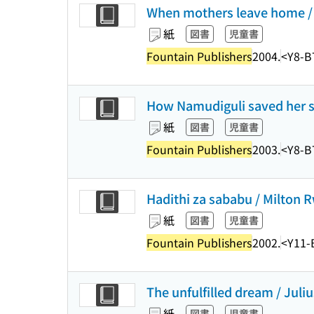
When mothers leave home / R
紙
図書
児童書
Fountain Publishers
2004.
<Y8-B
How Namudiguli saved her sis
紙
図書
児童書
Fountain Publishers
2003.
<Y8-B
Hadithi za sababu / Milton 
紙
図書
児童書
Fountain Publishers
2002.
<Y11-
The unfulfilled dream / Juli
紙
図書
児童書