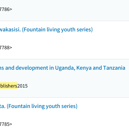
7786>
wakasisi. (Fountain living youth series)
7788>
gins and development in Uganda, Kenya and Tanzania
blishers
2015
. (Fountain living youth series)
7785>