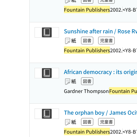
Fountain Publishers
2002.
<Y8-B
Sunshine after rain / Rose R
紙
図書
児童書
Fountain Publishers
2002.
<Y8-B
African democracy : its ori
紙
図書
Gardner Thompson
Fountain Pu
The orphan boy / James Ocita
紙
図書
児童書
Fountain Publishers
2002.
<Y8-B