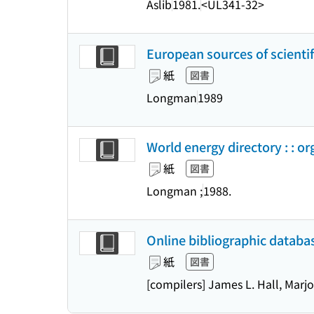
Aslib
1981.
<UL341-32>
European sources of scientif
紙
図書
Longman
1989
World energy directory : : o
紙
図書
Longman ;
1988.
Online bibliographic databas
紙
図書
[compilers] James L. Hall, Marj