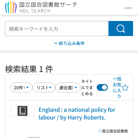
メニ
本文へ移動
検索
絞り込み条件
検索結果 1 件
一括
タイト
お気
ルでま
に入
とめる
り
England : a national policy for
labour / by Harry Roberts.
国立国会図書館