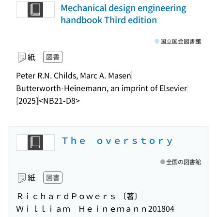
Mechanical design engineering
handbook Third edition
国立国会図書館
紙
図書
Peter R.N. Childs, Marc A. Masen
Butterworth-Heinemann, an imprint of Elsevier
[2025]
<NB21-D8>
Ｔｈｅ ｏｖｅｒｓｔｏｒｙ
全国の図書館
紙
図書
ＲｉｃｈａｒｄＰｏｗｅｒｓ 〔著〕
Ｗｉｌｌｉａｍ Ｈｅｉｎｅｍａｎｎ
201804