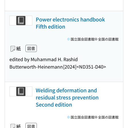
Power electronics handbook
Fifth edition
国立国会図書館
全国の図書館
紙
図書
edited by Muhammad H. Rashid
Butterworth-Heinemann
[2024]
<ND351-D40>
Welding deformation and
residual stress prevention
Second edition
国立国会図書館
全国の図書館
紙
図書