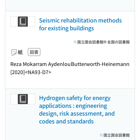
Seismic rehabilitation methods
for existing buildings
国立国会図書館
全国の図書館
紙
図書
Reza Mokarram Aydenlou
Butterworth-Heinemann
[2020]
<NA93-D7>
Hydrogen safety for energy
applications : engineering
design, risk assessment, and
codes and standards
国立国会図書館