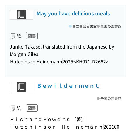
May you have delicious meals
国立国会図書館
全国の図書館
紙
図書
Junko Takase, translated from the Japanese by
Morgan Giles
Hutchinson Heinemann
2025
<KH971-D2662>
Ｂｅｗｉｌｄｅｒｍｅｎｔ
全国の図書館
紙
図書
ＲｉｃｈａｒｄＰｏｗｅｒｓ 〔著〕
Ｈｕｔｃｈｉｎｓｏｎ Ｈｅｉｎｅｍａｎｎ
202100