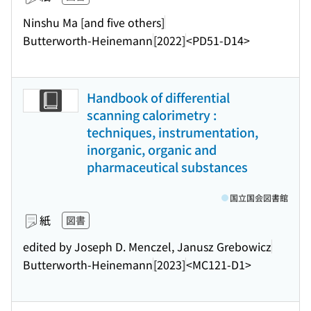
Ninshu Ma [and five others]
Butterworth-Heinemann
[2022]
<PD51-D14>
Handbook of differential
scanning calorimetry :
techniques, instrumentation,
inorganic, organic and
pharmaceutical substances
国立国会図書館
紙
図書
edited by Joseph D. Menczel, Janusz Grebowicz
Butterworth-Heinemann
[2023]
<MC121-D1>