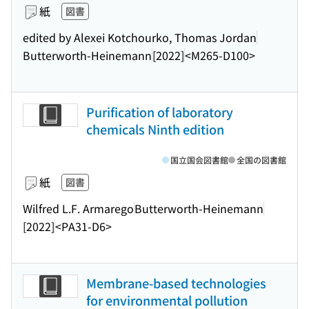
紙
図書
edited by Alexei Kotchourko, Thomas Jordan
Butterworth-Heinemann
[2022]
<M265-D100>
Purification of laboratory
chemicals Ninth edition
国立国会図書館
全国の図書館
紙
図書
Wilfred L.F. Armarego
Butterworth-Heinemann
[2022]
<PA31-D6>
Membrane-based technologies
for environmental pollution