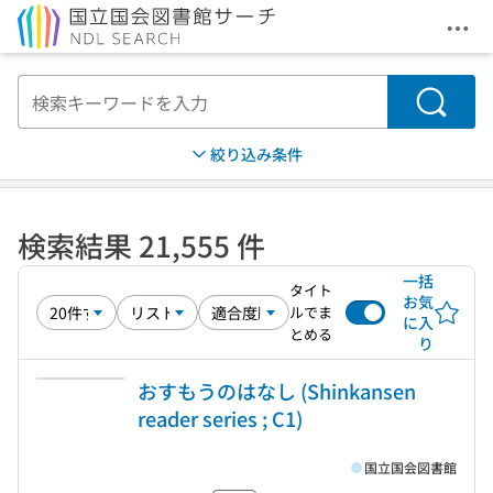
メニ
本文へ移動
検索
絞り込み条件
検索結果 21,555 件
一括
タイト
お気
ルでま
に入
とめる
り
おすもうのはなし (Shinkansen
reader series ; C1)
国立国会図書館