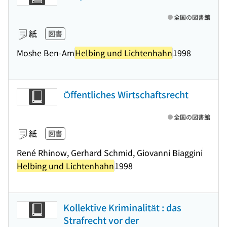
全国の図書館
紙
図書
Moshe Ben-Am
Helbing und Lichtenhahn
1998
Öffentliches Wirtschaftsrecht
全国の図書館
紙
図書
René Rhinow, Gerhard Schmid, Giovanni Biaggini
Helbing und Lichtenhahn
1998
Kollektive Kriminalität : das
Strafrecht vor der