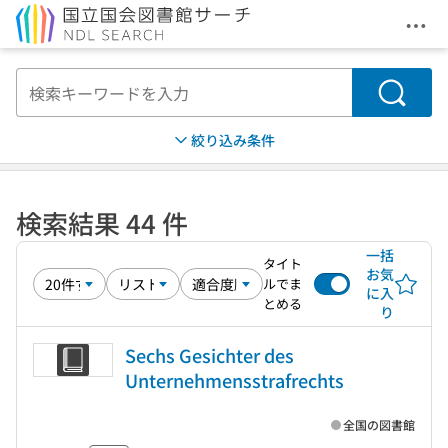
メニ
本文へ移動
検索
絞り込み条件
検索結果 44 件
一括
タイト
お気
ルでま
に入
とめる
り
Sechs Gesichter des
Unternehmensstrafrechts
全国の図書館