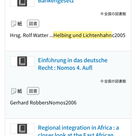
Bankengesetz
全国の図書館
紙
図書
Hrsg. Rolf Watter ...
Helbing und Lichtenhahn
c2005
Einführung in das deutsche
Recht : Nomos 4. Aufl
全国の図書館
紙
図書
Gerhard Robbers
Nomos
2006
Regional integration in Africa : a
closer look at the East African