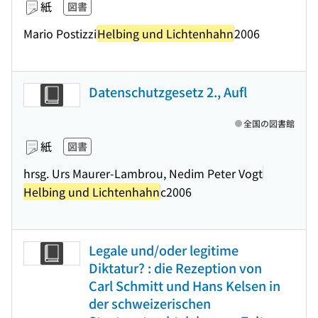
紙
図書
Mario Postizzi
Helbing und Lichtenhahn
2006
Datenschutzgesetz 2., Aufl
全国の図書館
紙
図書
hrsg. Urs Maurer-Lambrou, Nedim Peter Vogt
Helbing und Lichtenhahn
c2006
Legale und/oder legitime
Diktatur? : die Rezeption von
Carl Schmitt und Hans Kelsen in
der schweizerischen