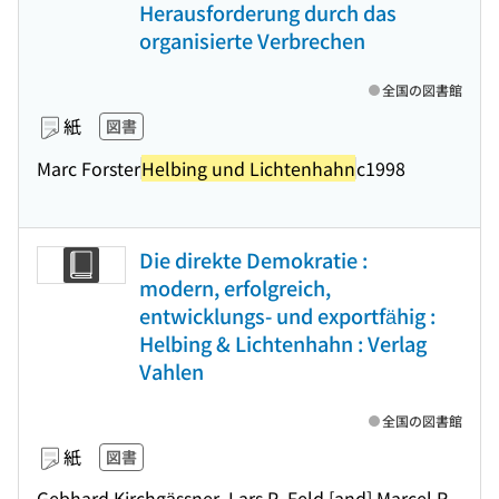
Herausforderung durch das
organisierte Verbrechen
全国の図書館
紙
図書
Marc Forster
Helbing und Lichtenhahn
c1998
Die direkte Demokratie :
modern, erfolgreich,
entwicklungs- und exportfähig :
Helbing & Lichtenhahn : Verlag
Vahlen
全国の図書館
紙
図書
Gebhard Kirchgässner, Lars P. Feld [and] Marcel R.