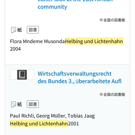
community
全国の図書館
紙
図書
Flora Mndeme Musonda
Helbing und Lichtenhahn
2004
Wirtschaftsverwaltungsrecht
des Bundes 3., überarbeitete Aufl
全国の図書館
紙
図書
Paul Richli, Georg Müller, Tobias Jaag
Helbing und Lichtenhahn
2001