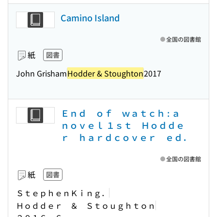
Camino Island
全国の図書館
紙
図書
John Grisham
Hodder & Stoughton
2017
Ｅｎｄ ｏｆ ｗａｔｃｈ : ａ
ｎｏｖｅｌ １ｓｔ Ｈｏｄｄｅ
ｒ ｈａｒｄｃｏｖｅｒ ｅｄ．
全国の図書館
紙
図書
ＳｔｅｐｈｅｎＫｉｎｇ．
Ｈｏｄｄｅｒ ＆ Ｓｔｏｕｇｈｔｏｎ