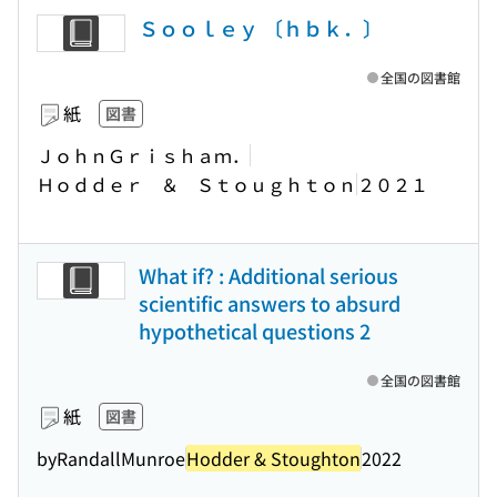
Ｓｏｏｌｅｙ 〔ｈｂｋ．〕
全国の図書館
紙
図書
ＪｏｈｎＧｒｉｓｈａｍ．
Ｈｏｄｄｅｒ ＆ Ｓｔｏｕｇｈｔｏｎ
２０２１
What if? : Additional serious
scientific answers to absurd
hypothetical questions 2
全国の図書館
紙
図書
byRandallMunroe
Hodder & Stoughton
2022