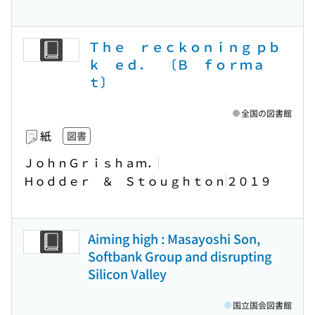
Ｔｈｅ ｒｅｃｋｏｎｉｎｇ ｐｂ
ｋ ｅｄ． 〔Ｂ ｆｏｒｍａ
ｔ〕
全国の図書館
紙
図書
ＪｏｈｎＧｒｉｓｈａｍ．
Ｈｏｄｄｅｒ ＆ Ｓｔｏｕｇｈｔｏｎ
２０１９
Aiming high : Masayoshi Son,
Softbank Group and disrupting
Silicon Valley
国立国会図書館