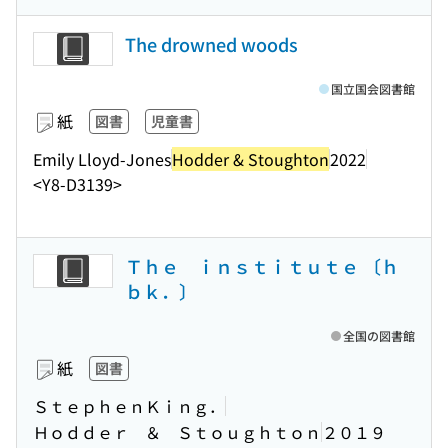
The drowned woods
国立国会図書館
紙
図書
児童書
Emily Lloyd-Jones
Hodder & Stoughton
2022
<Y8-D3139>
Ｔｈｅ ｉｎｓｔｉｔｕｔｅ 〔ｈ
ｂｋ．〕
全国の図書館
紙
図書
ＳｔｅｐｈｅｎＫｉｎｇ．
Ｈｏｄｄｅｒ ＆ Ｓｔｏｕｇｈｔｏｎ
２０１９