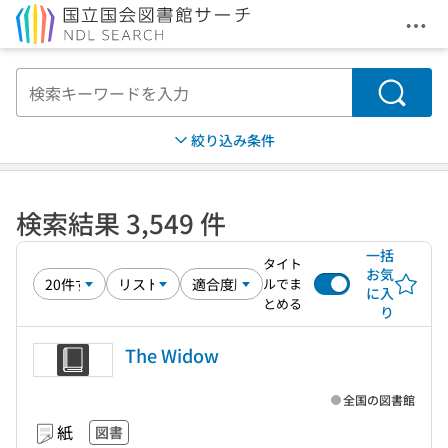
メニ
本文へ移動
検索
絞り込み条件
検索結果 3,549 件
一括
タイト
お気
ルでま
に入
とめる
り
The Widow
全国の図書館
紙
図書