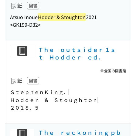
紙
図書
Atsuo Inoue
Hodder & Stoughton
2021
<GK199-D32>
Ｔｈｅ ｏｕｔｓｉｄｅｒ １ｓ
ｔ Ｈｏｄｄｅｒ ｅｄ．
全国の図書館
紙
図書
ＳｔｅｐｈｅｎＫｉｎｇ．
Ｈｏｄｄｅｒ ＆ Ｓｔｏｕｇｈｔｏｎ
２０１８．５
Ｔｈｅ ｒｅｃｋｏｎｉｎｇ ｐｂ