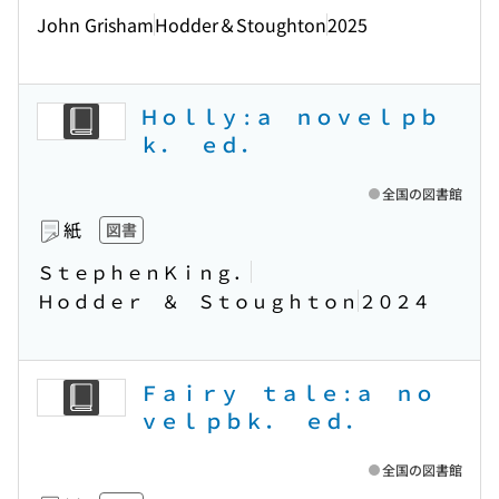
John Grisham
Hodder＆Stoughton
2025
Ｈｏｌｌｙ : ａ ｎｏｖｅｌ ｐｂ
ｋ． ｅｄ．
全国の図書館
紙
図書
ＳｔｅｐｈｅｎＫｉｎｇ．
Ｈｏｄｄｅｒ ＆ Ｓｔｏｕｇｈｔｏｎ
２０２４
Ｆａｉｒｙ ｔａｌｅ : ａ ｎｏ
ｖｅｌ ｐｂｋ． ｅｄ．
全国の図書館