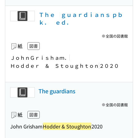
Ｔｈｅ ｇｕａｒｄｉａｎｓ ｐｂ
ｋ． ｅｄ．
全国の図書館
紙
図書
ＪｏｈｎＧｒｉｓｈａｍ．
Ｈｏｄｄｅｒ ＆ Ｓｔｏｕｇｈｔｏｎ
２０２０
The guardians
全国の図書館
紙
図書
John Grisham
Hodder & Stoughton
2020