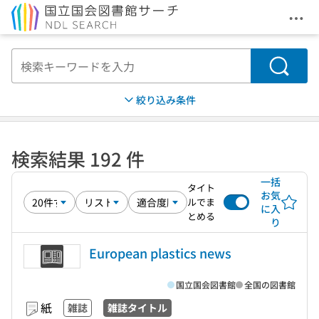
メニ
本文へ移動
検索
絞り込み条件
検索結果 192 件
一括
タイト
お気
ルでま
に入
とめる
り
European plastics news
国立国会図書館
全国の図書館
紙
雑誌
雑誌タイトル