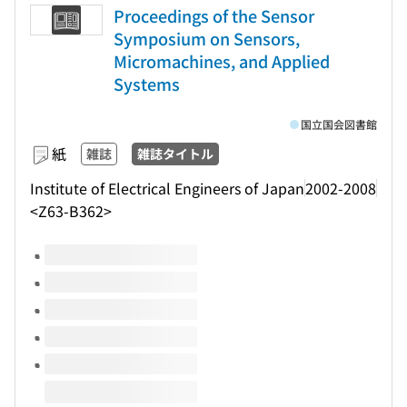
Proceedings of the Sensor
Symposium on Sensors,
Micromachines, and Applied
Systems
国立国会図書館
紙
雑誌
雑誌タイトル
Institute of Electrical Engineers of Japan
2002-2008
<Z63-B362>
このタイトルの巻号