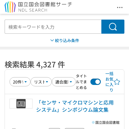
メニ
本文へ移動
検索
絞り込み条件
検索結果 4,327 件
一括
タイト
お気
ルでま
に入
とめる
り
「センサ・マイクロマシンと応用
システム」シンポジウム論文集
国立国会図書館