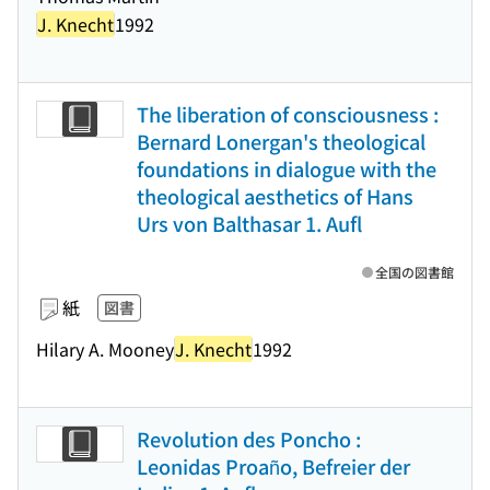
J. Knecht
1992
The liberation of consciousness :
Bernard Lonergan's theological
foundations in dialogue with the
theological aesthetics of Hans
Urs von Balthasar 1. Aufl
全国の図書館
紙
図書
Hilary A. Mooney
J. Knecht
1992
Revolution des Poncho :
Leonidas Proaño, Befreier der