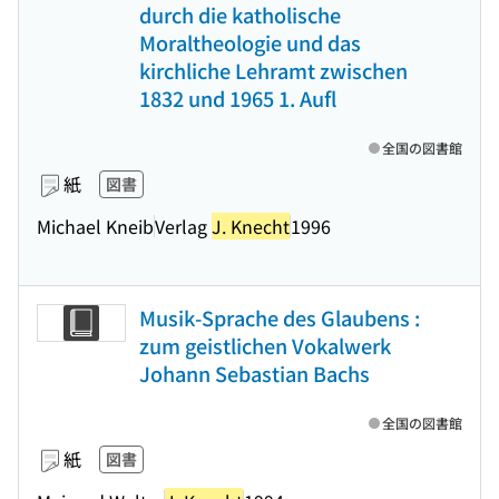
durch die katholische
Moraltheologie und das
kirchliche Lehramt zwischen
1832 und 1965 1. Aufl
全国の図書館
紙
図書
Michael Kneib
Verlag
J. Knecht
1996
Musik-Sprache des Glaubens :
zum geistlichen Vokalwerk
Johann Sebastian Bachs
全国の図書館
紙
図書