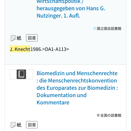
Wirtschaftspolitik /
herausgegeben von Hans G.
Nutzinger. 1. Aufl.
国立国会図書館
紙
図書
J. Knecht
1986.
<DA1-A113>
Biomedizin und Menschenrechte
: die Menschenrechtskonvention
des Europarates zur Biomedizin :
Dokumentation und
Kommentare
全国の図書館
紙
図書