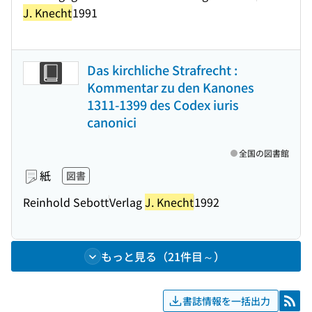
J. Knecht
1991
Das kirchliche Strafrecht :
Kommentar zu den Kanones
1311-1399 des Codex iuris
canonici
全国の図書館
紙
図書
Reinhold Sebott
Verlag
J. Knecht
1992
もっと見る（21件目～）
書誌情報を一括出力
RSS