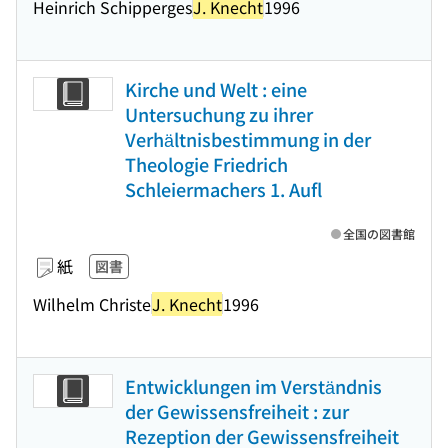
Heinrich Schipperges
J. Knecht
1996
Kirche und Welt : eine
Untersuchung zu ihrer
Verhältnisbestimmung in der
Theologie Friedrich
Schleiermachers 1. Aufl
全国の図書館
紙
図書
Wilhelm Christe
J. Knecht
1996
Entwicklungen im Verständnis
der Gewissensfreiheit : zur
Rezeption der Gewissensfreiheit