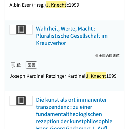
Albin Eser (Hrsg.)
J. Knecht
c1999
Wahrheit, Werte, Macht :
Pluralistische Gesellschaft im
Kreuzverhör
全国の図書館
紙
図書
Joseph Kardinal Ratzinger Kardinal
J. Knecht
1999
Die kunst als ort immanenter
transzendenz : zu einer
fundamentaltheologischen
rezeption der kunstphilosophie
Hans-Georg Gadamers 1. Aufl