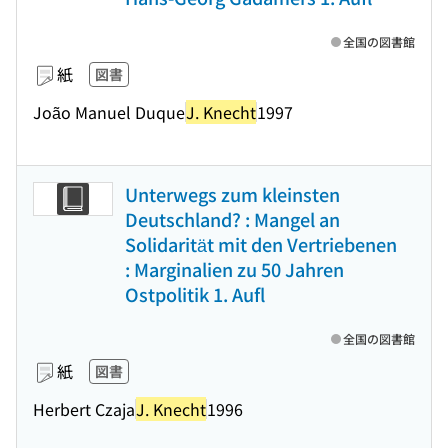
全国の図書館
紙
図書
João Manuel Duque
J. Knecht
1997
Unterwegs zum kleinsten
Deutschland? : Mangel an
Solidarität mit den Vertriebenen
: Marginalien zu 50 Jahren
Ostpolitik 1. Aufl
全国の図書館
紙
図書
Herbert Czaja
J. Knecht
1996