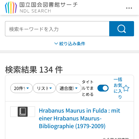
メニ
本文へ移動
検索
絞り込み条件
検索結果 134 件
一括
タイト
お気
ルでま
に入
とめる
り
Hrabanus Maurus in Fulda : mit
einer Hrabanus Maurus-
Bibliographie (1979-2009)