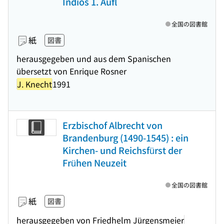
Indios 1. Aufl
全国の図書館
紙
図書
herausgegeben und aus dem Spanischen
übersetzt von Enrique Rosner
J. Knecht
1991
Erzbischof Albrecht von
Brandenburg (1490-1545) : ein
Kirchen- und Reichsfürst der
Frühen Neuzeit
全国の図書館
紙
図書
herausgegeben von Friedhelm Jürgensmeier