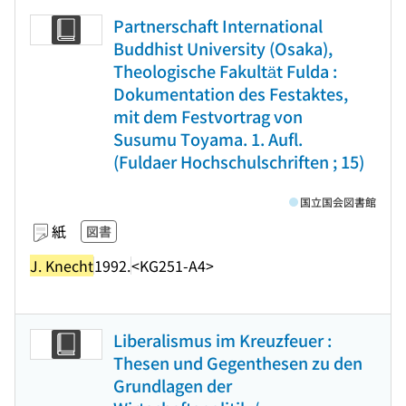
Partnerschaft International
Buddhist University (Osaka),
Theologische Fakultät Fulda :
Dokumentation des Festaktes,
mit dem Festvortrag von
Susumu Toyama. 1. Aufl.
(Fuldaer Hochschulschriften ; 15)
国立国会図書館
紙
図書
J. Knecht
1992.
<KG251-A4>
Liberalismus im Kreuzfeuer :
Thesen und Gegenthesen zu den
Grundlagen der