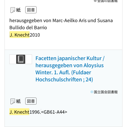
全国の図書館
紙
図書
herausgegeben von Marc-Aeilko Aris und Susana
Bullido del Barrio
J. Knecht
2010
Facetten japanischer Kultur /
herausgegeben von Aloysius
Winter. 1. Aufl. (Fuldaer
Hochschulschriften ; 24)
国立国会図書館
紙
図書
J. Knecht
1996.
<GB61-A44>