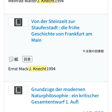
Meinrad Walter
J. Knecht
1994
Von der Steinzeit zur
Stauferstadt : die frühe
Geschichte von Frankfurt am
Main
全国の図書館
紙
図書
Ernst Mack
J. Knecht
1994
Grundzüge der modernen
Naturphilosophie : ein kritischer
Gesamtentwurf 1. Aufl