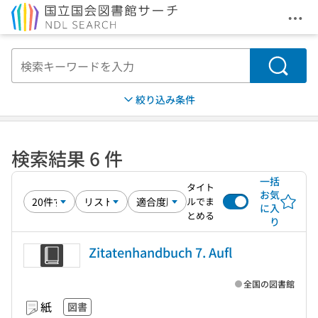
メニ
本文へ移動
検索
絞り込み条件
検索結果 6 件
一括
タイト
お気
ルでま
に入
とめる
り
Zitatenhandbuch 7. Aufl
全国の図書館
紙
図書