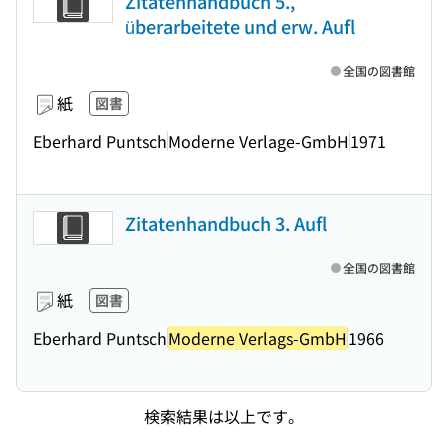
Zitatenhandbuch 5.,
überarbeitete und erw. Aufl
全国の図書館
紙
図書
Eberhard Puntsch
Moderne Verlage-GmbH
1971
Zitatenhandbuch 3. Aufl
全国の図書館
紙
図書
Eberhard Puntsch
Moderne Verlags-GmbH
1966
検索結果は以上です。