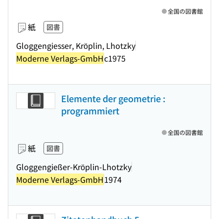
全国の図書館
紙
図書
Gloggengiesser, Kröplin, Lhotzky
Moderne Verlags-GmbH
c1975
Elemente der geometrie :
programmiert
全国の図書館
紙
図書
Gloggengießer-Kröplin-Lhotzky
Moderne Verlags-GmbH
1974