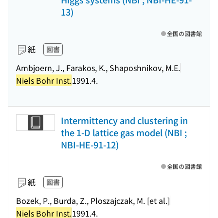
13)
全国の図書館
紙
図書
Ambjoern, J., Farakos, K., Shaposhnikov, M.E.
Niels Bohr Inst.
1991.4.
Intermittency and clustering in
the 1-D lattice gas model (NBI ;
NBI-HE-91-12)
全国の図書館
紙
図書
Bozek, P., Burda, Z., Ploszajczak, M. [et al.]
Niels Bohr Inst.
1991.4.