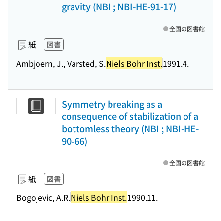
gravity (NBI ; NBI-HE-91-17)
全国の図書館
紙
図書
Ambjoern, J., Varsted, S.
Niels Bohr Inst.
1991.4.
Symmetry breaking as a
consequence of stabilization of a
bottomless theory (NBI ; NBI-HE-
90-66)
全国の図書館
紙
図書
Bogojevic, A.R.
Niels Bohr Inst.
1990.11.