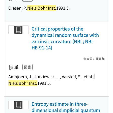
Olesen, P.
Niels Bohr Inst.
1991.5.
Critical properties of the
dynamical random surface with
extrinsic curvature (NBI ; NBI-
HE-91-14)
全国の図書館
紙
図書
Ambjoern, J., Jurkiewicz, J., Varsted, S. [et al.]
Niels Bohr Inst.
1991.5.
Entropy estimate in three-
dimensional simplicial quantum