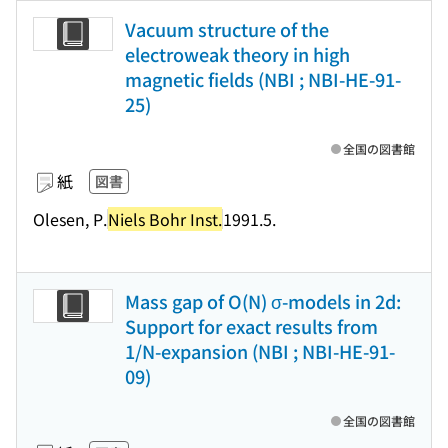
Vacuum structure of the
electroweak theory in high
magnetic fields (NBI ; NBI-HE-91-
25)
全国の図書館
紙
図書
Olesen, P.
Niels Bohr Inst.
1991.5.
Mass gap of O(N) σ-models in 2d:
Support for exact results from
1/N-expansion (NBI ; NBI-HE-91-
09)
全国の図書館