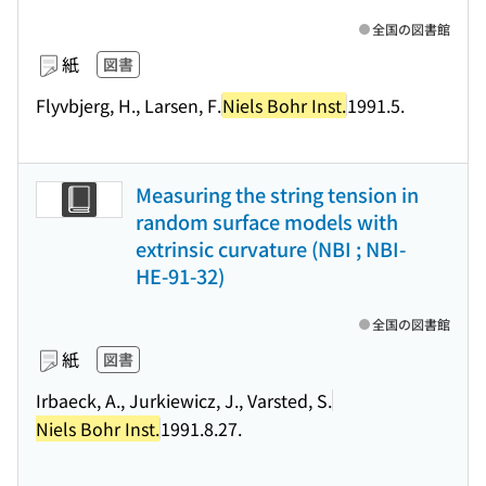
全国の図書館
紙
図書
Flyvbjerg, H., Larsen, F.
Niels Bohr Inst.
1991.5.
Measuring the string tension in
random surface models with
extrinsic curvature (NBI ; NBI-
HE-91-32)
全国の図書館
紙
図書
Irbaeck, A., Jurkiewicz, J., Varsted, S.
Niels Bohr Inst.
1991.8.27.