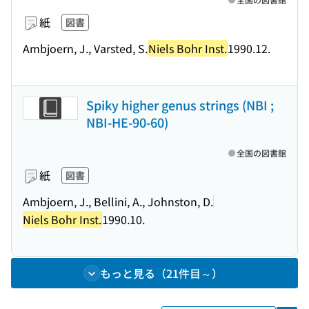
紙
図書
Ambjoern, J., Varsted, S.
Niels Bohr Inst.
1990.12.
Spiky higher genus strings (NBI ;
NBI-HE-90-60)
全国の図書館
紙
図書
Ambjoern, J., Bellini, A., Johnston, D.
Niels Bohr Inst.
1990.10.
もっと見る（21件目～）