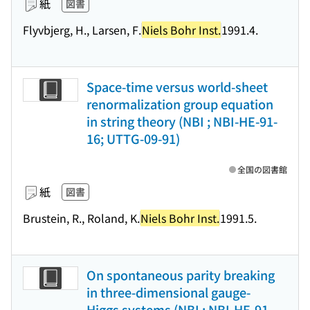
紙
図書
Flyvbjerg, H., Larsen, F.
Niels Bohr Inst.
1991.4.
Space-time versus world-sheet
renormalization group equation
in string theory (NBI ; NBI-HE-91-
16; UTTG-09-91)
全国の図書館
紙
図書
Brustein, R., Roland, K.
Niels Bohr Inst.
1991.5.
On spontaneous parity breaking
in three-dimensional gauge-
Higgs systems (NBI ; NBI-HE-91-