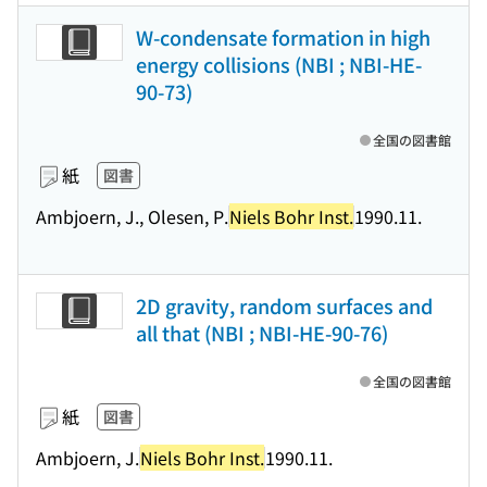
W-condensate formation in high
energy collisions (NBI ; NBI-HE-
90-73)
全国の図書館
紙
図書
Ambjoern, J., Olesen, P.
Niels Bohr Inst.
1990.11.
2D gravity, random surfaces and
all that (NBI ; NBI-HE-90-76)
全国の図書館
紙
図書
Ambjoern, J.
Niels Bohr Inst.
1990.11.