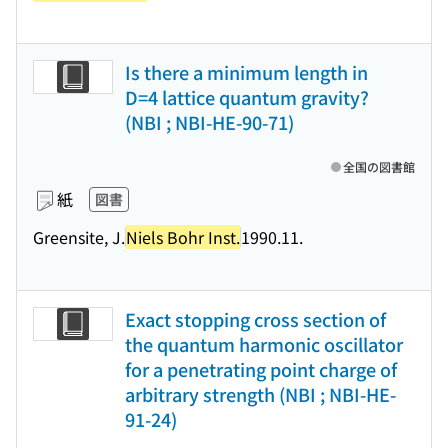
Is there a minimum length in
D=4 lattice quantum gravity?
(NBI ; NBI-HE-90-71)
全国の図書館
紙
図書
Greensite, J.
Niels Bohr Inst.
1990.11.
Exact stopping cross section of
the quantum harmonic oscillator
for a penetrating point charge of
arbitrary strength (NBI ; NBI-HE-
91-24)