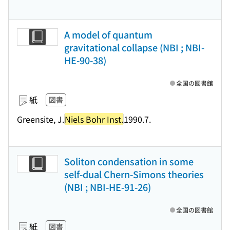
A model of quantum
gravitational collapse (NBI ; NBI-
HE-90-38)
全国の図書館
紙
図書
Greensite, J.
Niels Bohr Inst.
1990.7.
Soliton condensation in some
self-dual Chern-Simons theories
(NBI ; NBI-HE-91-26)
全国の図書館
紙
図書