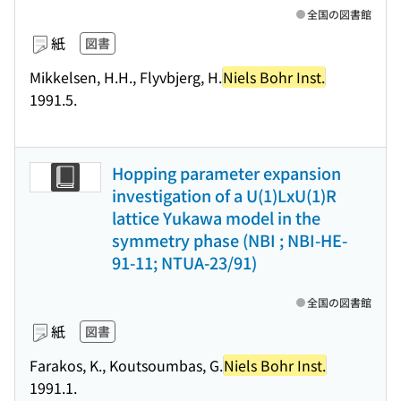
全国の図書館
紙
図書
Mikkelsen, H.H., Flyvbjerg, H.
Niels Bohr Inst.
1991.5.
Hopping parameter expansion
investigation of a U(1)LxU(1)R
lattice Yukawa model in the
symmetry phase (NBI ; NBI-HE-
91-11; NTUA-23/91)
全国の図書館
紙
図書
Farakos, K., Koutsoumbas, G.
Niels Bohr Inst.
1991.1.