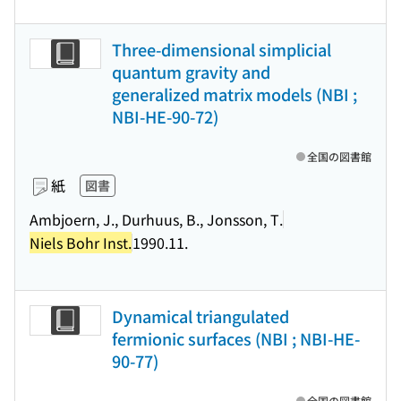
Three-dimensional simplicial
quantum gravity and
generalized matrix models (NBI ;
NBI-HE-90-72)
全国の図書館
紙
図書
Ambjoern, J., Durhuus, B., Jonsson, T.
Niels Bohr Inst.
1990.11.
Dynamical triangulated
fermionic surfaces (NBI ; NBI-HE-
90-77)
全国の図書館