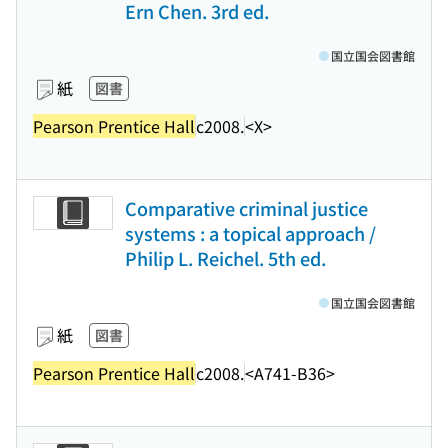
Ern Chen. 3rd ed.
国立国会図書館
紙
図書
Pearson Prentice Hall
c2008.
<X>
Comparative criminal justice
systems : a topical approach /
Philip L. Reichel. 5th ed.
国立国会図書館
紙
図書
Pearson Prentice Hall
c2008.
<A741-B36>