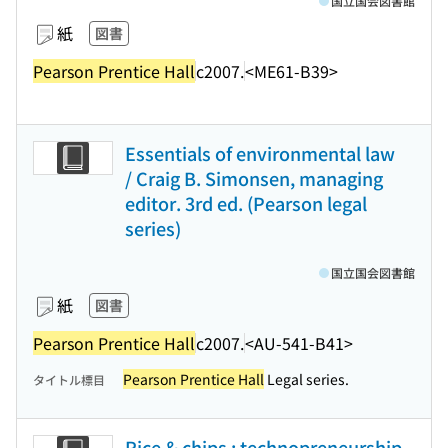
国立国会図書館
紙
図書
Pearson Prentice Hall
c2007.
<ME61-B39>
Essentials of environmental law
/ Craig B. Simonsen, managing
editor. 3rd ed. (Pearson legal
series)
国立国会図書館
紙
図書
Pearson Prentice Hall
c2007.
<AU-541-B41>
Pearson Prentice Hall
Legal series.
タイトル標目
Rice & chips : technopreneurship