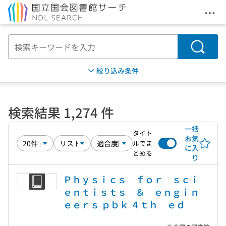
メニ
本文へ移動
検索
絞り込み条件
検索結果 1,274 件
一括
タイト
お気
ルでま
に入
とめる
り
Ｐｈｙｓｉｃｓ ｆｏｒ ｓｃｉ
ｅｎｔｉｓｔｓ ＆ ｅｎｇｉｎ
ｅｅｒｓ ｐｂｋ ４ｔｈ ｅｄ