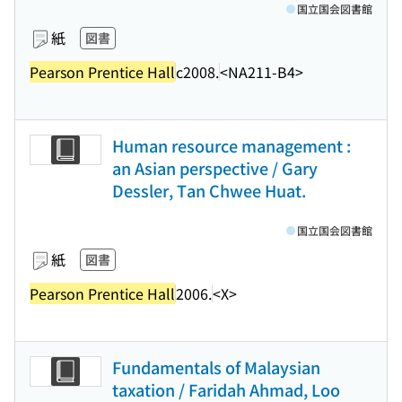
国立国会図書館
紙
図書
Pearson Prentice Hall
c2008.
<NA211-B4>
Human resource management :
an Asian perspective / Gary
Dessler, Tan Chwee Huat.
国立国会図書館
紙
図書
Pearson Prentice Hall
2006.
<X>
Fundamentals of Malaysian
taxation / Faridah Ahmad, Loo