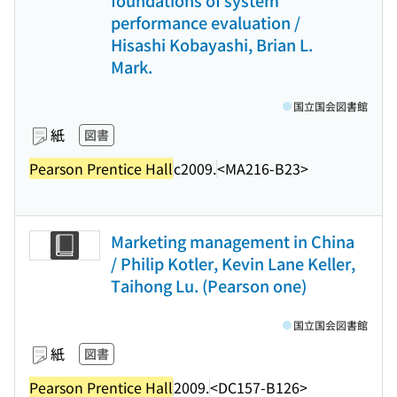
foundations of system
performance evaluation /
Hisashi Kobayashi, Brian L.
Mark.
国立国会図書館
紙
図書
Pearson Prentice Hall
c2009.
<MA216-B23>
Marketing management in China
/ Philip Kotler, Kevin Lane Keller,
Taihong Lu. (Pearson one)
国立国会図書館
紙
図書
Pearson Prentice Hall
2009.
<DC157-B126>