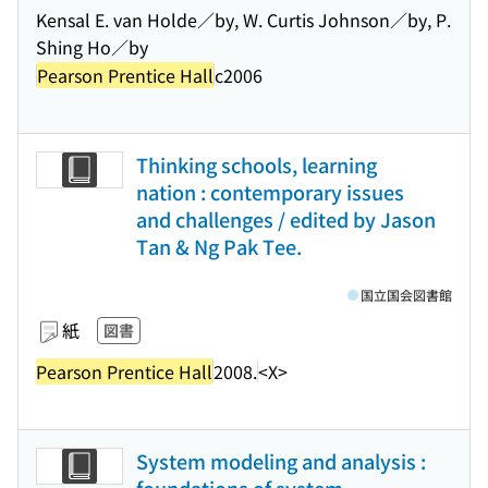
Kensal E. van Holde／by, W. Curtis Johnson／by, P.
Shing Ho／by
Pearson Prentice Hall
c2006
Thinking schools, learning
nation : contemporary issues
and challenges / edited by Jason
Tan & Ng Pak Tee.
国立国会図書館
紙
図書
Pearson Prentice Hall
2008.
<X>
System modeling and analysis :