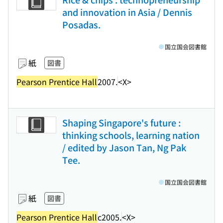
and innovation in Asia / Dennis
Posadas.
国立国会図書館
紙
図書
Pearson Prentice Hall
2007.
<X>
Shaping Singapore's future :
thinking schools, learning nation
/ edited by Jason Tan, Ng Pak
Tee.
国立国会図書館
紙
図書
Pearson Prentice Hall
c2005.
<X>