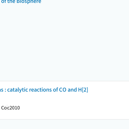
n of the Biosphere
 : catalytic reactions of CO and H[2]
. Co
c2010