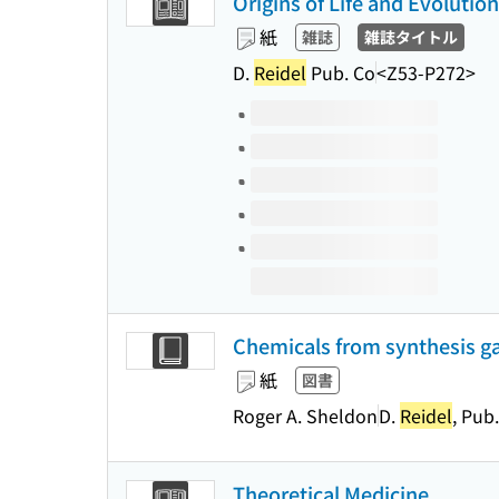
Origins of Life and Evolutio
紙
雑誌
雑誌タイトル
D.
Reidel
Pub. Co
<Z53-P272>
このタイトルの巻号
Chemicals from synthesis gas
紙
図書
Roger A. Sheldon
D.
Reidel
, Pub
Theoretical Medicine