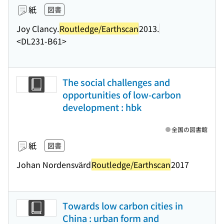
紙
図書
Joy Clancy.
Routledge/Earthscan
2013.
<DL231-B61>
The social challenges and
opportunities of low-carbon
development : hbk
全国の図書館
紙
図書
Johan Nordensvärd
Routledge/Earthscan
2017
Towards low carbon cities in
China : urban form and