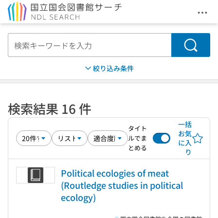
メニ
本文へ移動
検索
絞り込み条件
検索結果 16 件
一括
タイト
お気
ルでま
に入
とめる
り
Political ecologies of meat
(Routledge studies in political
ecology)