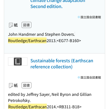
climate change adaptation
Second edition.
国立国会図書館
紙
図書
John Handmer and Stephen Dovers.
Routledge/Earthscan
2013.
<EG77-B160>
Sustainable forests (Earthscan
reference collection)
国立国会図書館
紙
図書
edited by Jeffrey Sayer, Neil Byron and Gillian
Petrokofsky.
Routledge/Earthscan
2014.
<RB311-B18>