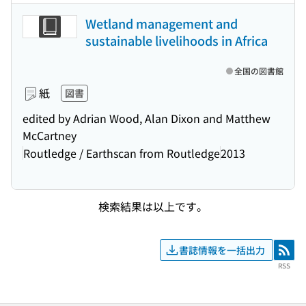
Wetland management and
sustainable livelihoods in Africa
全国の図書館
紙
図書
edited by Adrian Wood, Alan Dixon and Matthew
McCartney
Routledge / Earthscan from Routledge
2013
検索結果は以上です。
書誌情報を一括出力
RSS
RSS