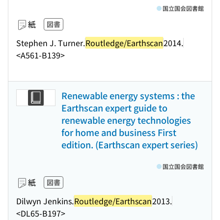
国立国会図書館
紙
図書
Stephen J. Turner.
Routledge/Earthscan
2014.
<A561-B139>
Renewable energy systems : the
Earthscan expert guide to
renewable energy technologies
for home and business First
edition. (Earthscan expert series)
国立国会図書館
紙
図書
Dilwyn Jenkins.
Routledge/Earthscan
2013.
<DL65-B197>