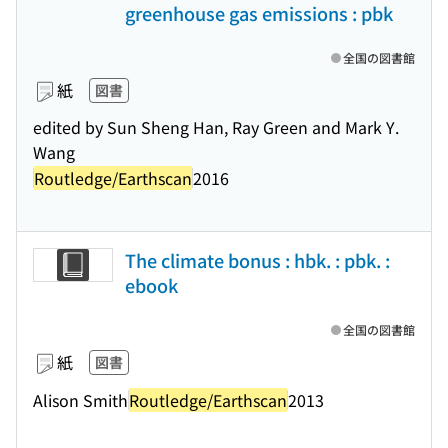
greenhouse gas emissions : pbk
全国の図書館
紙
図書
edited by Sun Sheng Han, Ray Green and Mark Y.
Wang
Routledge/Earthscan
2016
The climate bonus : hbk. : pbk. :
ebook
全国の図書館
紙
図書
Alison Smith
Routledge/Earthscan
2013