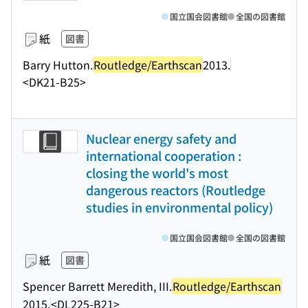
国立国会図書館
全国の図書館
紙
図書
Barry Hutton.
Routledge/Earthscan
2013.
<DK21-B25>
Nuclear energy safety and
international cooperation :
closing the world's most
dangerous reactors (Routledge
studies in environmental policy)
国立国会図書館
全国の図書館
紙
図書
Spencer Barrett Meredith, III.
Routledge/Earthscan
2015.
<DL225-B21>