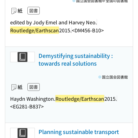
国立国会図書館
全国の図書館
紙
図書
edited by Jody Emel and Harvey Neo.
Routledge/Earthscan
2015.
<DM456-B10>
Demystifying sustainability :
towards real solutions
国立国会図書館
紙
図書
Haydn Washington.
Routledge/Earthscan
2015.
<EG281-B837>
Planning sustainable transport