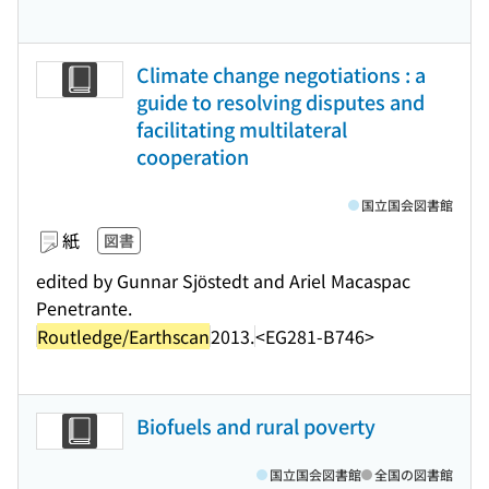
Climate change negotiations : a
guide to resolving disputes and
facilitating multilateral
cooperation
国立国会図書館
紙
図書
edited by Gunnar Sjöstedt and Ariel Macaspac
Penetrante.
Routledge/Earthscan
2013.
<EG281-B746>
Biofuels and rural poverty
国立国会図書館
全国の図書館