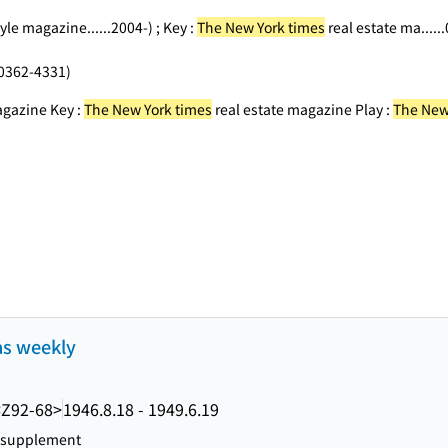
yle magazine...
...2004-) ; Key :
The New York times
real estate ma...
..
0362-4331)
agazine Key :
The New York times
real estate magazine Play :
The New
s weekly
<Z92-68>
1946.8.18 - 1949.6.19
y supplement