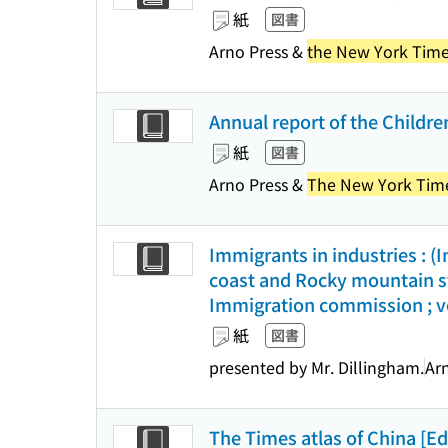
紙
図書
Arno Press &
the New York Tim
Annual report of the Children
紙
図書
Arno Press &
The New York Tim
Immigrants in industries : (
coast and Rocky mountain sta
Immigration commission ; vo
紙
図書
presented by Mr. Dillingham.
Ar
The Times atlas of China [Ed