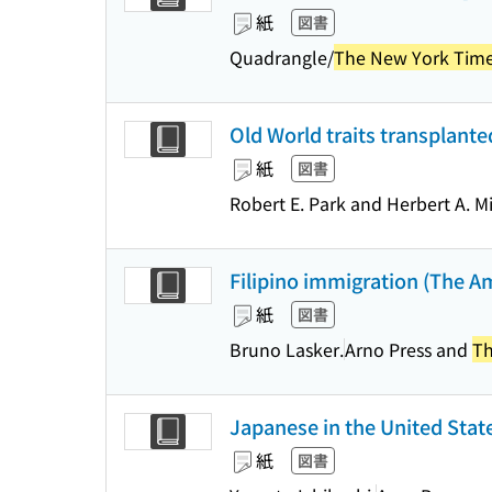
紙
図書
Quadrangle/
The New York Tim
Old World traits transplant
紙
図書
Robert E. Park and Herbert A. Mi
Filipino immigration (The A
紙
図書
Bruno Lasker.
Arno Press and
Th
Japanese in the United Stat
紙
図書