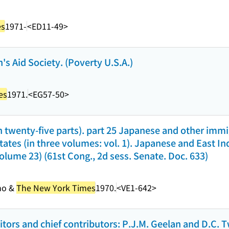
es
1971-
<ED11-49>
's Aid Society. (Poverty U.S.A.)
es
1971.
<EG57-50>
In twenty-five parts). part 25 Japanese and other immig
tes (in three volumes: vol. 1). Japanese and East In
lume 23) (61st Cong., 2d sess. Senate. Doc. 633)
no &
The New York Times
1970.
<VE1-642>
itors and chief contributors: P.J.M. Geelan and D.C. T