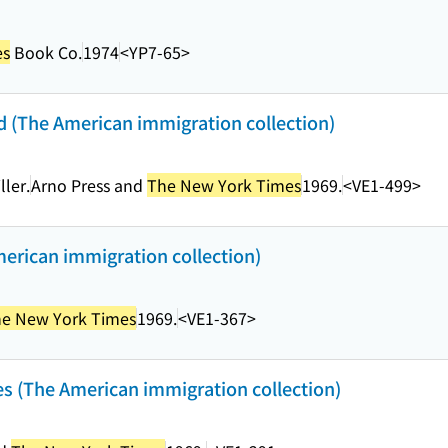
es
Book Co.
1974
<YP7-65>
ed (The American immigration collection)
ller.
Arno Press and
The New York Times
1969.
<VE1-499>
merican immigration collection)
e New York Times
1969.
<VE1-367>
es (The American immigration collection)