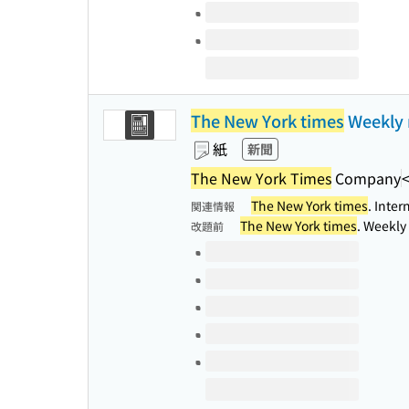
The New York times
Weekly 
紙
新聞
The New York Times
Company
The New York times
. Inte
関連情報
The New York times
. Weekl
改題前
このタイトルの巻号