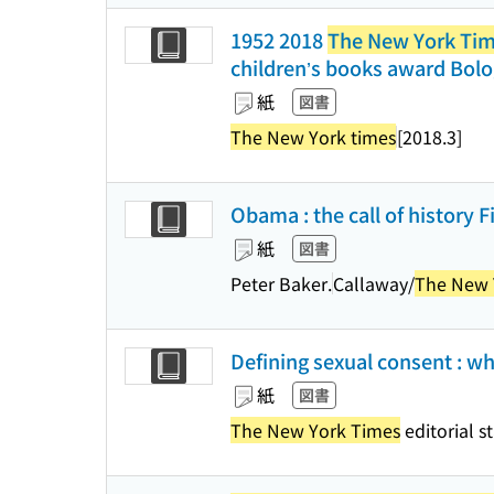
1952 2018
The New York Ti
children’s books award Bolo
紙
図書
The New York times
[2018.3]
Obama : the call of history Fi
紙
図書
Peter Baker.
Callaway/
The New 
Defining sexual consent : whe
紙
図書
The New York Times
editorial st