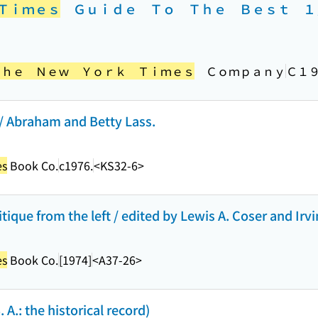
Ｔｉｍｅｓ
Ｇｕｉｄｅ Ｔｏ Ｔｈｅ Ｂｅｓｔ １
Ｔｈｅ Ｎｅｗ Ｙｏｒｋ Ｔｉｍｅｓ
Ｃｏｍｐａｎｙ
Ｃ１
 / Abraham and Betty Lass.
es
Book Co.
c1976.
<KS32-6>
itique from the left / edited by Lewis A. Coser and Ir
es
Book Co.
[1974]
<A37-26>
 A.: the historical record)