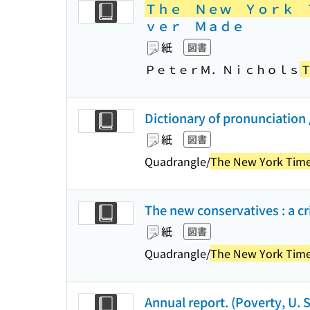
Ｔｈｅ Ｎｅｗ Ｙｏｒｋ 
ｖｅｒ Ｍａｄｅ
紙
図書
ＰｅｔｅｒＭ．Ｎｉｃｈｏｌｓ
Dictionary of pronunciation
紙
図書
Quadrangle/
The New York Tim
The new conservatives : a cr
紙
図書
Quadrangle/
The New York Tim
Annual report. (Poverty, U. S.