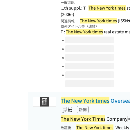
一般注記
...th suppl.: T :
The New York times
st
(2006-)
The New York times
(ISSN:
関連情報
並列タイトル等（連結）
T :
The New York times
real estate m
このタイトルの巻号
The New York times
Oversea
紙
新聞
The New York Times
Company
The New York times
. Weekl
改題後