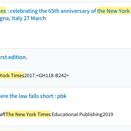
mes
: celebrating the 65th anniversary of
the New York
gna, Italy 27 March
rst edition.
York Times
2017.
<GH118-B242>
re the law falls short : pbk
aff
The New York Times
Educational Publishing
2019