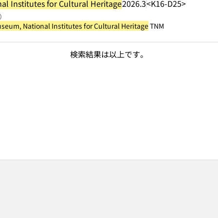
 Institutes for Cultural Heritage
2026.3
<K16-D25>
照）
seum, National Institutes for Cultural Heritage
TNM
検索結果は以上です。