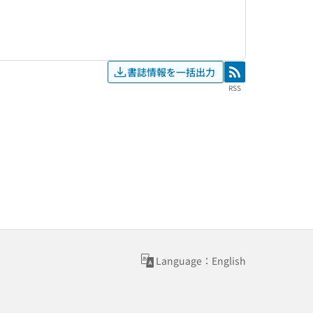
書誌情報を一括出力
RSS
RSS
Language：English